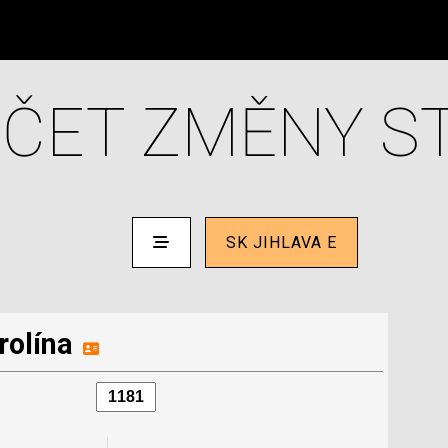
ČET ZMĚNY S
SK JIHLAVA E
rolína