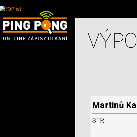
VÝPO
Martinů Ka
STR: