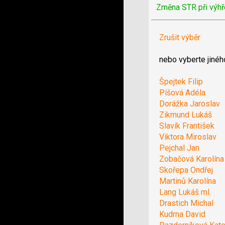
Změna STR při výhř
Zrušit výběr
nebo vyberte jinéh
Špejtek Filip
Píšová Adéla
Dorážka Jaroslav
Zikmund Lukáš
Slavík František
Viktora Miroslav
Pejchal Jan
Zobačová Karolína
Skořepa Ondřej
Martinů Karolína
Lang Lukáš ml.
Drastich Michal
Kudrna David