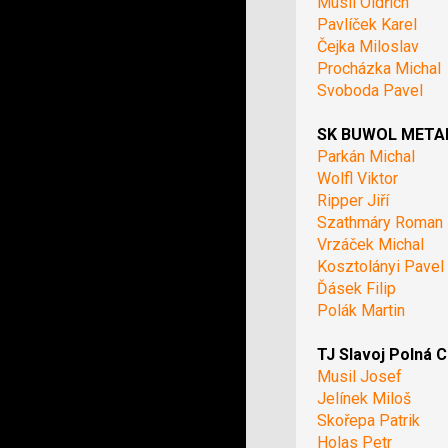
Musil Oldřich
Pavlíček Karel
Čejka Miloslav
Procházka Michal
Svoboda Pavel
SK BUWOL METAL 
Parkán Michal
Wolfl Viktor
Ripper Jiří
Szathmáry Roman
Vrzáček Michal
Kosztolányi Pavel
Ďásek Filip
Polák Martin
TJ Slavoj Polná C
Musil Josef
Jelínek Miloš
Skořepa Patrik
Holas Petr