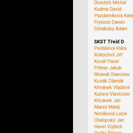
Drastich Michal
Kudrna David
Pazderníková Kate
Fryšonc Daniel
Schabsky Adam
SKST Třešť D
Peštálová Klára
Kratochvíl Jiří
Kovář Pavel
Pittner Jakub
Sklenář Stanislav
Kozák Zdeněk
Křivánek Vladimír
Kučera Vlastislav
Křivánek Jan
Mareš Matěj
Nováková Lucie
Chalupský Jan
Havel Vojtěch