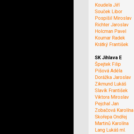
Koudela Jiří
Souček Libor
Pospíšil Miroslav
Richter Jaroslav
Holcman Pavel
Koumar Radek
Krátký František
SK Jihlava E
Špejtek Filip
Píšová Adéla
Dorážka Jaroslav
Zikmund Lukáš
Slavík František
Viktora Miroslav
Pejchal Jan
Zobačová Karolína
Skořepa Ondřej
Martinů Karolína
Lang Lukáš ml.