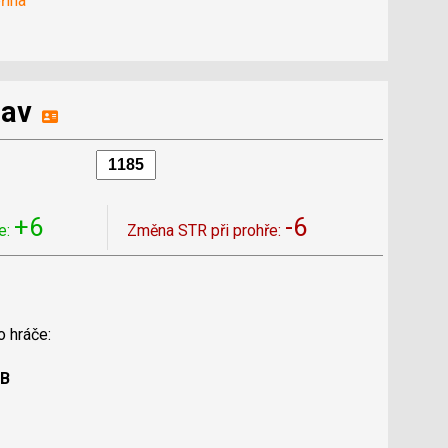
řina
lav
+6
-6
e:
Změna STR při prohře:
o hráče:
 B