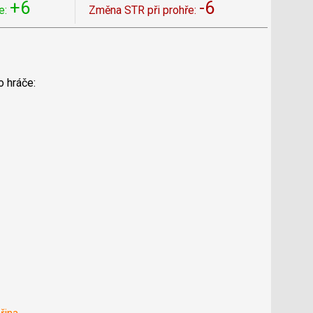
+6
-6
e:
Změna STR při prohře:
o hráče: