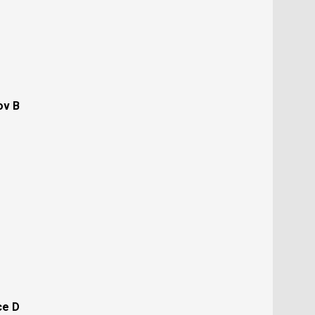
ov B
ce D