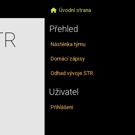
Úvodní strana
Přehled
TR
Nástěnka týmu
Domácí zápisy
Odhad vývoje STR
Uživatel
Přihlášení