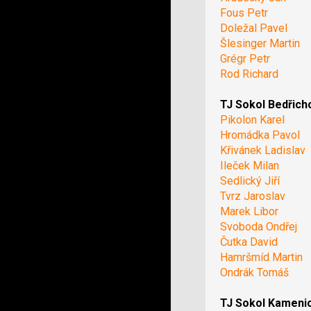
Fous Petr
Doležal Pavel
Šlesinger Martin
Grégr Petr
Rod Richard
TJ Sokol Bedřich
Pikolon Karel
Hromádka Pavol
Křivánek Ladislav
Ileček Milan
Sedlický Jiří
Tvrz Jaroslav
Marek Libor
Svoboda Ondřej
Čutka David
Hamršmíd Martin
Ondrák Tomáš
TJ Sokol Kameni