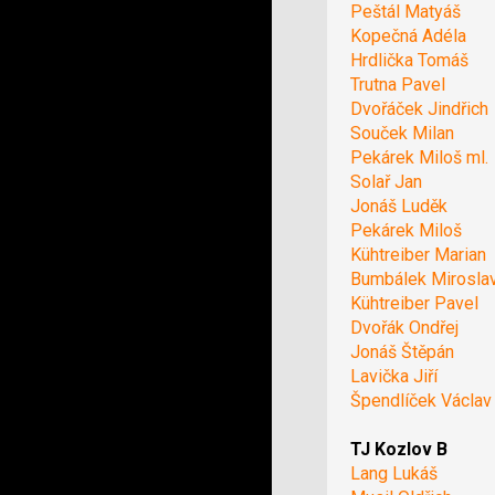
Peštál Matyáš
Kopečná Adéla
Hrdlička Tomáš
Trutna Pavel
Dvořáček Jindřich
Souček Milan
Pekárek Miloš ml.
Solař Jan
Jonáš Luděk
Pekárek Miloš
Kühtreiber Marian
Bumbálek Mirosla
Kühtreiber Pavel
Dvořák Ondřej
Jonáš Štěpán
Lavička Jiří
Špendlíček Václav
TJ Kozlov B
Lang Lukáš