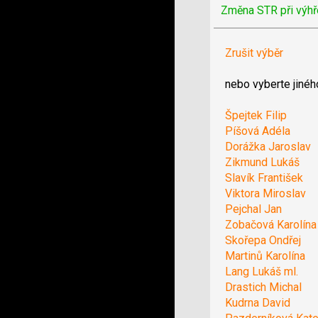
Změna STR při výhř
Zrušit výběr
nebo vyberte jinéh
Špejtek Filip
Píšová Adéla
Dorážka Jaroslav
Zikmund Lukáš
Slavík František
Viktora Miroslav
Pejchal Jan
Zobačová Karolína
Skořepa Ondřej
Martinů Karolína
Lang Lukáš ml.
Drastich Michal
Kudrna David