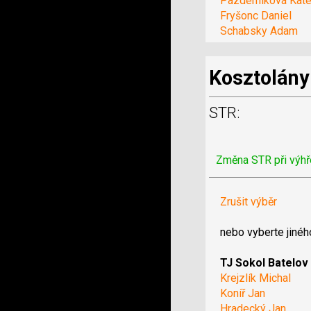
Pazderníková Kate
Fryšonc Daniel
Schabsky Adam
Kosztolány
STR:
Změna STR při výhř
Zrušit výběr
nebo vyberte jinéh
TJ Sokol Batelov
Krejzlík Michal
Koníř Jan
Hradecký Jan