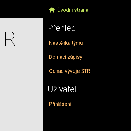
Úvodní strana
Přehled
TR
Nástěnka týmu
Domácí zápisy
Odhad vývoje STR
Uživatel
Přihlášení