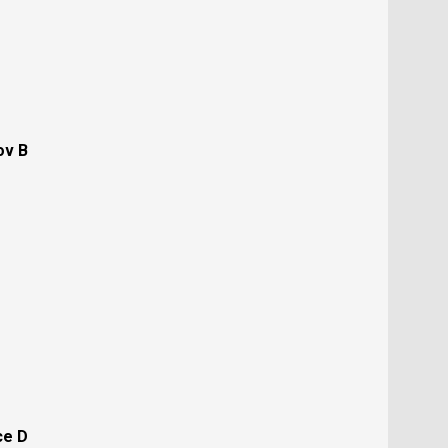
ov B
ce D