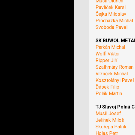
Musil Oldřich
Pavlíček Karel
Čejka Miloslav
Procházka Michal
Svoboda Pavel
SK BUWOL METAL 
Parkán Michal
Wolfl Viktor
Ripper Jiří
Szathmáry Roman
Vrzáček Michal
Kosztolányi Pavel
Ďásek Filip
Polák Martin
TJ Slavoj Polná C
Musil Josef
Jelínek Miloš
Skořepa Patrik
Holas Petr