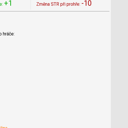
+1
-10
e:
Změna STR při prohře:
o hráče: