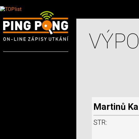
VÝPO
Martinů Ka
STR: