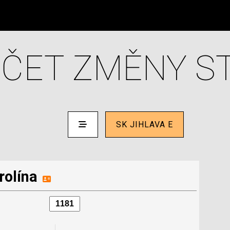
ČET ZMĚNY S
SK JIHLAVA E
rolína