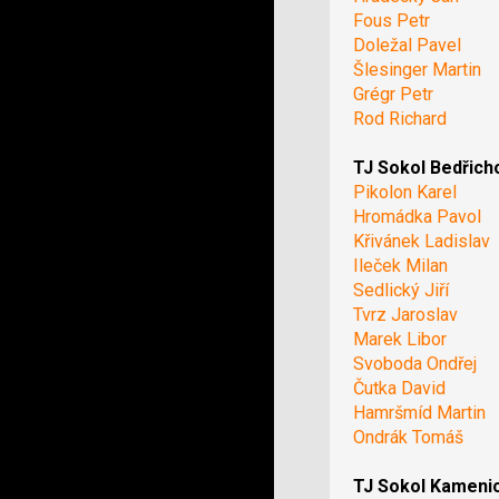
Fous Petr
Doležal Pavel
Šlesinger Martin
Grégr Petr
Rod Richard
TJ Sokol Bedřich
Pikolon Karel
Hromádka Pavol
Křivánek Ladislav
Ileček Milan
Sedlický Jiří
Tvrz Jaroslav
Marek Libor
Svoboda Ondřej
Čutka David
Hamršmíd Martin
Ondrák Tomáš
TJ Sokol Kameni