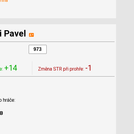
řina
i Pavel
+14
-1
e:
Změna STR při prohře:
o hráče:
 B