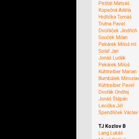
Peštál Matyáš
Kopečná Adéla
Hrdlička Tomáš
Trutna Pavel
Dvořáček Jindřich
Souček Milan
Pekárek Miloš ml.
Solař Jan
Jonáš Luděk
Pekárek Miloš
Kühtreiber Marian
Bumbálek Mirosla
Kühtreiber Pavel
Dvořák Ondřej
Jonáš Štěpán
Lavička Jiří
Špendlíček Václav
TJ Kozlov B
Lang Lukáš