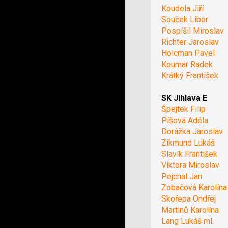
Koudela Jiří
Souček Libor
Pospíšil Miroslav
Richter Jaroslav
Holcman Pavel
Koumar Radek
Krátký František
SK Jihlava E
Špejtek Filip
Píšová Adéla
Dorážka Jaroslav
Zikmund Lukáš
Slavík František
Viktora Miroslav
Pejchal Jan
Zobačová Karolína
Skořepa Ondřej
Martinů Karolína
Lang Lukáš ml.