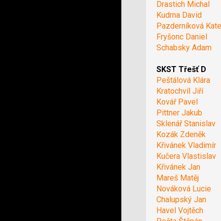
Drastich Michal
Kudrna David
Pazderníková Kate
Fryšonc Daniel
Schabsky Adam
SKST Třešť D
Peštálová Klára
Kratochvíl Jiří
Kovář Pavel
Pittner Jakub
Sklenář Stanislav
Kozák Zdeněk
Křivánek Vladimír
Kučera Vlastislav
Křivánek Jan
Mareš Matěj
Nováková Lucie
Chalupský Jan
Havel Vojtěch