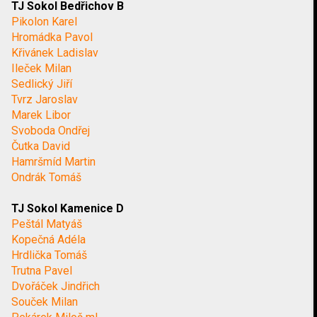
TJ Sokol Bedřichov B
Pikolon Karel
Hromádka Pavol
Křivánek Ladislav
Ileček Milan
Sedlický Jiří
Tvrz Jaroslav
Marek Libor
Svoboda Ondřej
Čutka David
Hamršmíd Martin
Ondrák Tomáš
TJ Sokol Kamenice D
Peštál Matyáš
Kopečná Adéla
Hrdlička Tomáš
Trutna Pavel
Dvořáček Jindřich
Souček Milan