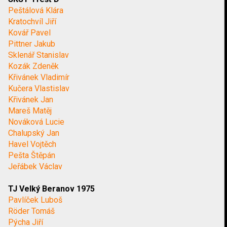
Peštálová Klára
Kratochvíl Jiří
Kovář Pavel
Pittner Jakub
Sklenář Stanislav
Kozák Zdeněk
Křivánek Vladimír
Kučera Vlastislav
Křivánek Jan
Mareš Matěj
Nováková Lucie
Chalupský Jan
Havel Vojtěch
Pešta Štěpán
Jeřábek Václav
TJ Velký Beranov 1975
Pavlíček Luboš
Röder Tomáš
Pýcha Jiří