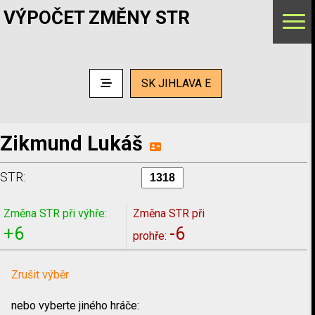
VÝPOČET ZMĚNY STR
SK JIHLAVA E
Zikmund Lukáš
STR:
Změna STR při výhře:
Změna STR při
+6
-6
prohře:
Zrušit výběr
nebo vyberte jiného hráče: