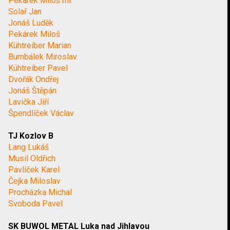
Pekárek Miloš ml.
Solař Jan
Jonáš Luděk
Pekárek Miloš
Kühtreiber Marian
Bumbálek Miroslav
Kühtreiber Pavel
Dvořák Ondřej
Jonáš Štěpán
Lavička Jiří
Špendlíček Václav
TJ Kozlov B
Lang Lukáš
Musil Oldřich
Pavlíček Karel
Čejka Miloslav
Procházka Michal
Svoboda Pavel
SK BUWOL METAL Luka nad Jihlavou