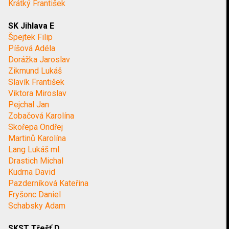
Krátký František
SK Jihlava E
Špejtek Filip
Píšová Adéla
Dorážka Jaroslav
Zikmund Lukáš
Slavík František
Viktora Miroslav
Pejchal Jan
Zobačová Karolína
Skořepa Ondřej
Martinů Karolína
Lang Lukáš ml.
Drastich Michal
Kudrna David
Pazderníková Kateřina
Fryšonc Daniel
Schabsky Adam
SKST Třešť D