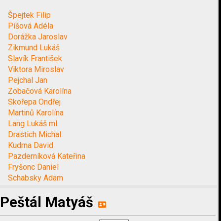
Špejtek Filip
Píšová Adéla
Dorážka Jaroslav
Zikmund Lukáš
Slavík František
Viktora Miroslav
Pejchal Jan
Zobačová Karolína
Skořepa Ondřej
Martinů Karolína
Lang Lukáš ml.
Drastich Michal
Kudrna David
Pazderníková Kateřina
Fryšonc Daniel
Schabsky Adam
Peštál Matyáš