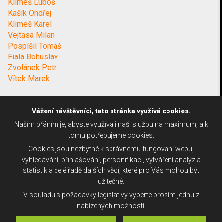
Klimeš Luboš
Kašík Ondřej
Klimeš Karel
Vejtasa Milan
Pospíšil Tomáš
Fiala Bohuslav
Zvolánek Petr
Vítek Marek
Vážení návštěvníci, tato stránka využívá cookies.
Naším přáním je, abyste využívali naši službu na maximum, a k
tomu potřebujeme cookies.
Cookies jsou nezbytné k správnému fungování webu,
vyhledávání, přihlašování, personifikaci, vytváření analýz a
statistik a celé řadě dalších věcí, které pro Vás mohou být
užitečné.
V souladu s požadavky legislativy vyberte prosím jednu z
nabízených možností.