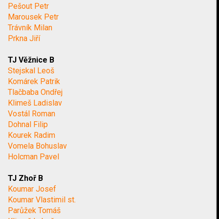
Pešout Petr
Marousek Petr
Trávník Milan
Prkna Jiří
TJ Věžnice B
Stejskal Leoš
Komárek Patrik
Tlačbaba Ondřej
Klimeš Ladislav
Vostál Roman
Dohnal Filip
Kourek Radim
Vomela Bohuslav
Holcman Pavel
TJ Zhoř B
Koumar Josef
Koumar Vlastimil st.
Parůžek Tomáš