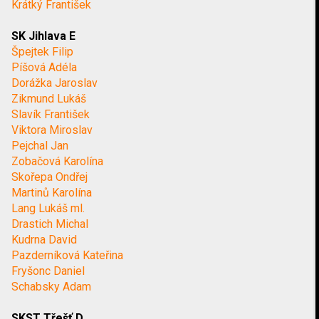
Krátký František
SK Jihlava E
Špejtek Filip
Píšová Adéla
Dorážka Jaroslav
Zikmund Lukáš
Slavík František
Viktora Miroslav
Pejchal Jan
Zobačová Karolína
Skořepa Ondřej
Martinů Karolína
Lang Lukáš ml.
Drastich Michal
Kudrna David
Pazderníková Kateřina
Fryšonc Daniel
Schabsky Adam
SKST Třešť D