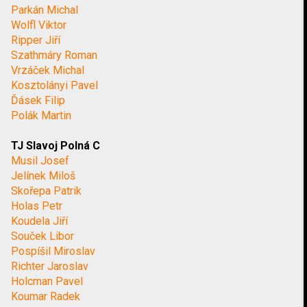
Parkán Michal
Wolfl Viktor
Ripper Jiří
Szathmáry Roman
Vrzáček Michal
Kosztolányi Pavel
Ďásek Filip
Polák Martin
TJ Slavoj Polná C
Musil Josef
Jelínek Miloš
Skořepa Patrik
Holas Petr
Koudela Jiří
Souček Libor
Pospíšil Miroslav
Richter Jaroslav
Holcman Pavel
Koumar Radek