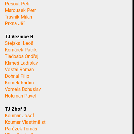
Pešout Petr
Marousek Petr
Trávník Milan
Prkna Jiří
TJ Věžnice B
Stejskal Leoš
Komárek Patrik
Tlačbaba Ondřej
Klimeš Ladislav
Vostál Roman
Dohnal Filip
Kourek Radim
Vomela Bohuslav
Holcman Pavel
TJ Zhoř B
Koumar Josef
Koumar Vlastimil st.
Parůžek Tomáš