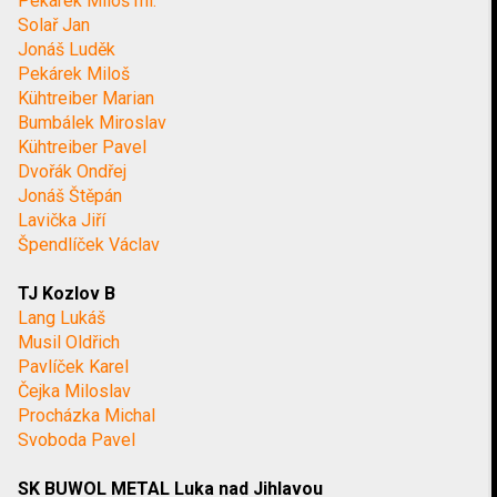
Pekárek Miloš ml.
Solař Jan
Jonáš Luděk
Pekárek Miloš
Kühtreiber Marian
Bumbálek Miroslav
Kühtreiber Pavel
Dvořák Ondřej
Jonáš Štěpán
Lavička Jiří
Špendlíček Václav
TJ Kozlov B
Lang Lukáš
Musil Oldřich
Pavlíček Karel
Čejka Miloslav
Procházka Michal
Svoboda Pavel
SK BUWOL METAL Luka nad Jihlavou