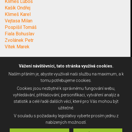
Klimeš Luboš
Kašík Ondřej
Klimeš Karel
Vejtasa Milan
Pospíšil Tomáš
Fiala Bohuslav
Zvolánek Petr
Vítek Marek
Vážení návštěvníci, tato stránka využívá cookies.
Naším přáním je, abyste využívali naši službu na maximum, a k
tomu potřebujeme cookies.
Cookies jsou nezbytné k správnému fungování webu,
vyhledávání, přihlašování, personifikaci, vytváření analýz a
statistik a celé řadě dalších věcí, které pro Vás mohou být
užitečné.
V souladu s požadavky legislativy vyberte prosím jednu z
nabízených možností.