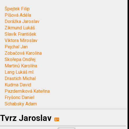
Špejtek Filip
Píšová Adéla
Dorážka Jaroslav
Zikmund Lukáš
Slavík František
Viktora Miroslav
Pejchal Jan
Zobačová Karolína
Skořepa Ondřej
Martinů Karolína
Lang Lukáš ml.
Drastich Michal
Kudrna David
Pazderníková Kateřina
Fryšonc Daniel
Schabsky Adam
Tvrz Jaroslav