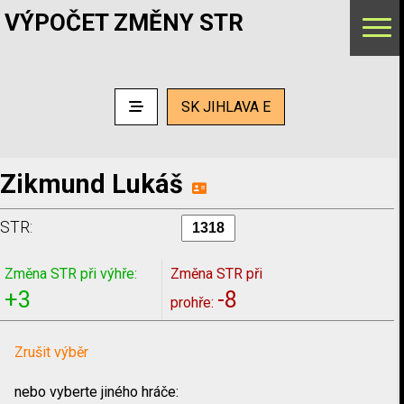
VÝPOČET ZMĚNY STR
SK JIHLAVA E
Zikmund Lukáš
STR:
Změna STR při výhře:
Změna STR při
+3
-8
prohře:
Zrušit výběr
nebo vyberte jiného hráče: