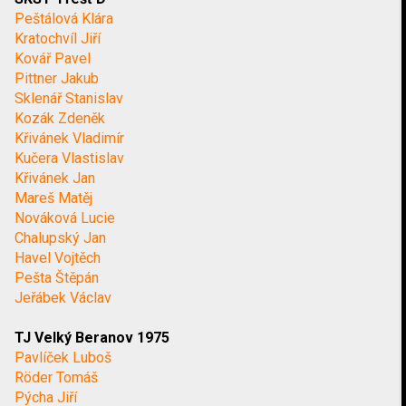
Peštálová Klára
Kratochvíl Jiří
Kovář Pavel
Pittner Jakub
Sklenář Stanislav
Kozák Zdeněk
Křivánek Vladimír
Kučera Vlastislav
Křivánek Jan
Mareš Matěj
Nováková Lucie
Chalupský Jan
Havel Vojtěch
Pešta Štěpán
Jeřábek Václav
TJ Velký Beranov 1975
Pavlíček Luboš
Röder Tomáš
Pýcha Jiří