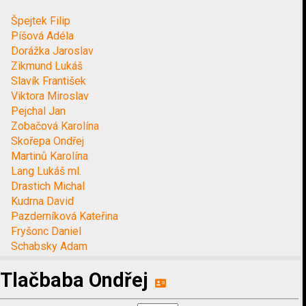
Špejtek Filip
Píšová Adéla
Dorážka Jaroslav
Zikmund Lukáš
Slavík František
Viktora Miroslav
Pejchal Jan
Zobačová Karolína
Skořepa Ondřej
Martinů Karolína
Lang Lukáš ml.
Drastich Michal
Kudrna David
Pazderníková Kateřina
Fryšonc Daniel
Schabsky Adam
Tlačbaba Ondřej