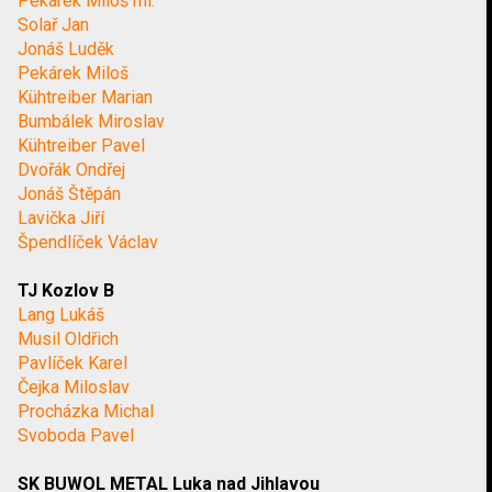
Pekárek Miloš ml.
Solař Jan
Jonáš Luděk
Pekárek Miloš
Kühtreiber Marian
Bumbálek Miroslav
Kühtreiber Pavel
Dvořák Ondřej
Jonáš Štěpán
Lavička Jiří
Špendlíček Václav
TJ Kozlov B
Lang Lukáš
Musil Oldřich
Pavlíček Karel
Čejka Miloslav
Procházka Michal
Svoboda Pavel
SK BUWOL METAL Luka nad Jihlavou