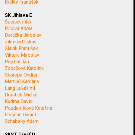
Krátký František
SK Jihlava E
Špejtek Filip
Píšová Adéla
Dorážka Jaroslav
Zikmund Lukáš
Slavík František
Viktora Miroslav
Pejchal Jan
Zobačová Karolína
Skořepa Ondřej
Martinů Karolína
Lang Lukáš ml.
Drastich Michal
Kudrna David
Pazderníková Kateřina
Fryšonc Daniel
Schabsky Adam
SKST Třešť D