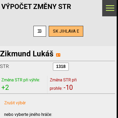
VÝPOČET ZMĚNY STR
SK JIHLAVA E
Zikmund Lukáš
STR:
Změna STR při výhře:
Změna STR při
+2
-10
prohře:
Zrušit výběr
nebo vyberte jiného hráče: