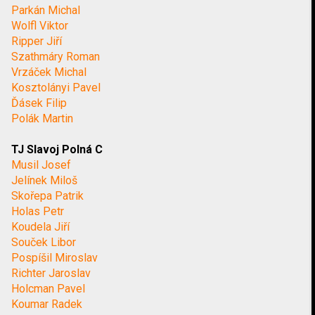
Parkán Michal
Wolfl Viktor
Ripper Jiří
Szathmáry Roman
Vrzáček Michal
Kosztolányi Pavel
Ďásek Filip
Polák Martin
TJ Slavoj Polná C
Musil Josef
Jelínek Miloš
Skořepa Patrik
Holas Petr
Koudela Jiří
Souček Libor
Pospíšil Miroslav
Richter Jaroslav
Holcman Pavel
Koumar Radek