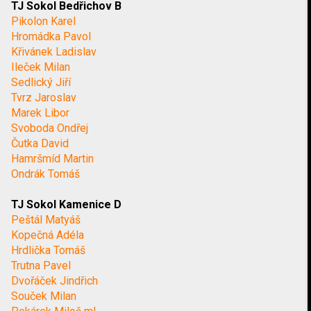
TJ Sokol Bedřichov B
Pikolon Karel
Hromádka Pavol
Křivánek Ladislav
Ileček Milan
Sedlický Jiří
Tvrz Jaroslav
Marek Libor
Svoboda Ondřej
Čutka David
Hamršmíd Martin
Ondrák Tomáš
TJ Sokol Kamenice D
Peštál Matyáš
Kopečná Adéla
Hrdlička Tomáš
Trutna Pavel
Dvořáček Jindřich
Souček Milan