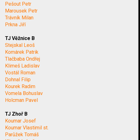
Pešout Petr
Marousek Petr
Trávník Milan
Prkna Jiří
TJ Věžnice B
Stejskal Leoš
Komárek Patrik
Tlačbaba Ondřej
Klimeš Ladislav
Vostál Roman
Dohnal Filip
Kourek Radim
Vomela Bohuslav
Holcman Pavel
TJ Zhoř B
Koumar Josef
Koumar Vlastimil st.
Parůžek Tomáš