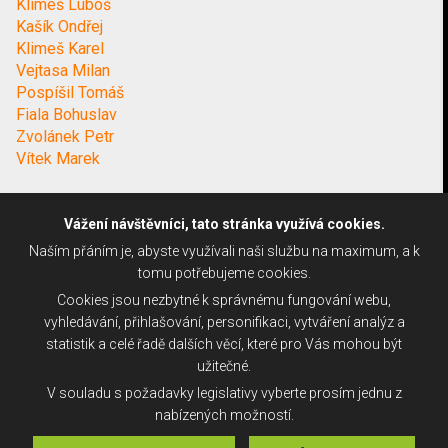
Klimeš Luboš
Kašík Ondřej
Klimeš Karel
Vejtasa Milan
Pospíšil Tomáš
Fiala Bohuslav
Zvolánek Petr
Vítek Marek
Vážení návštěvníci, tato stránka využívá cookies.
Naším přáním je, abyste využívali naši službu na maximum, a k
tomu potřebujeme cookies.
Cookies jsou nezbytné k správnému fungování webu,
vyhledávání, přihlašování, personifikaci, vytváření analýz a
statistik a celé řadě dalších věcí, které pro Vás mohou být
užitečné.
V souladu s požadavky legislativy vyberte prosím jednu z
nabízených možností.