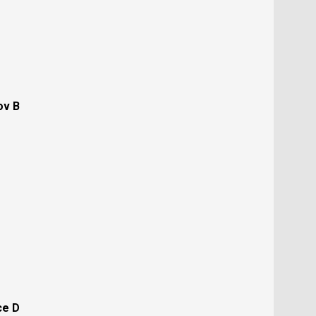
ov B
ce D