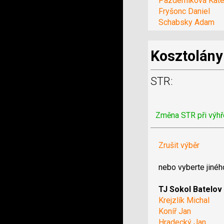
Pazderníková Kate
Fryšonc Daniel
Schabsky Adam
Kosztolány
STR:
Změna STR při výhř
Zrušit výběr
nebo vyberte jinéh
TJ Sokol Batelov
Krejzlík Michal
Koníř Jan
Hradecký Jan