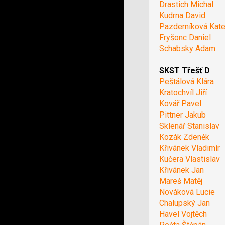
Drastich Michal
Kudrna David
Pazderníková Kate
Fryšonc Daniel
Schabsky Adam
SKST Třešť D
Peštálová Klára
Kratochvíl Jiří
Kovář Pavel
Pittner Jakub
Sklenář Stanislav
Kozák Zdeněk
Křivánek Vladimír
Kučera Vlastislav
Křivánek Jan
Mareš Matěj
Nováková Lucie
Chalupský Jan
Havel Vojtěch