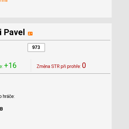
řina
i Pavel
+16
0
e:
Změna STR při prohře:
o hráče:
 B