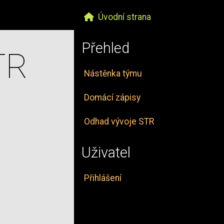
Úvodní strana
Přehled
TR
Nástěnka týmu
Domácí zápisy
Odhad vývoje STR
Uživatel
Přihlášení