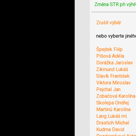
Změna STR při výhř
Zrušit výběr
nebo vyberte jinéh
Špejtek Filip
Píšová Adéla
Dorážka Jaroslav
Zikmund Lukáš
Slavík František
Viktora Miroslav
Pejchal Jan
Zobačová Karolína
Skořepa Ondřej
Martinů Karolína
Lang Lukáš ml.
Drastich Michal
Kudrna David