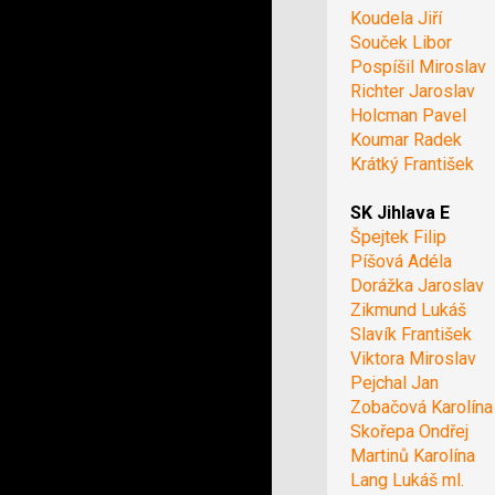
Koudela Jiří
Souček Libor
Pospíšil Miroslav
Richter Jaroslav
Holcman Pavel
Koumar Radek
Krátký František
SK Jihlava E
Špejtek Filip
Píšová Adéla
Dorážka Jaroslav
Zikmund Lukáš
Slavík František
Viktora Miroslav
Pejchal Jan
Zobačová Karolína
Skořepa Ondřej
Martinů Karolína
Lang Lukáš ml.