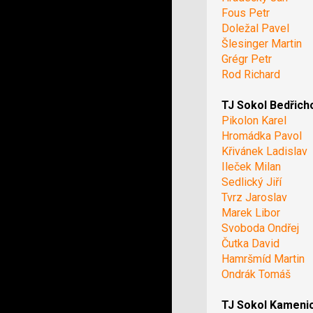
Fous Petr
Doležal Pavel
Šlesinger Martin
Grégr Petr
Rod Richard
TJ Sokol Bedřich
Pikolon Karel
Hromádka Pavol
Křivánek Ladislav
Ileček Milan
Sedlický Jiří
Tvrz Jaroslav
Marek Libor
Svoboda Ondřej
Čutka David
Hamršmíd Martin
Ondrák Tomáš
TJ Sokol Kameni