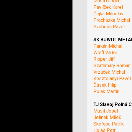
Musil Oldřich
Pavlíček Karel
Čejka Miloslav
Procházka Michal
Svoboda Pavel
SK BUWOL METAL 
Parkán Michal
Wolfl Viktor
Ripper Jiří
Szathmáry Roman
Vrzáček Michal
Kosztolányi Pavel
Ďásek Filip
Polák Martin
TJ Slavoj Polná C
Musil Josef
Jelínek Miloš
Skořepa Patrik
Holas Petr