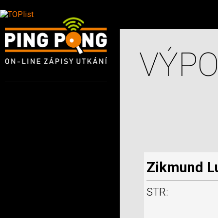
VÝPO
Zikmund L
STR: