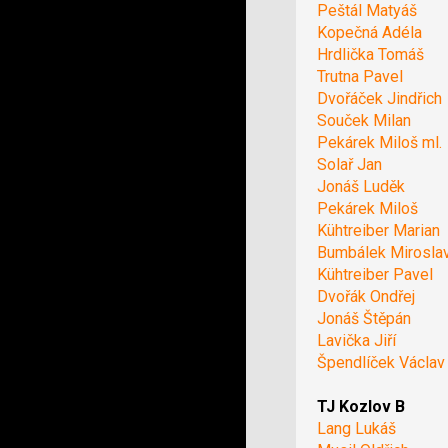
Peštál Matyáš
Kopečná Adéla
Hrdlička Tomáš
Trutna Pavel
Dvořáček Jindřich
Souček Milan
Pekárek Miloš ml.
Solař Jan
Jonáš Luděk
Pekárek Miloš
Kühtreiber Marian
Bumbálek Mirosla
Kühtreiber Pavel
Dvořák Ondřej
Jonáš Štěpán
Lavička Jiří
Špendlíček Václav
TJ Kozlov B
Lang Lukáš