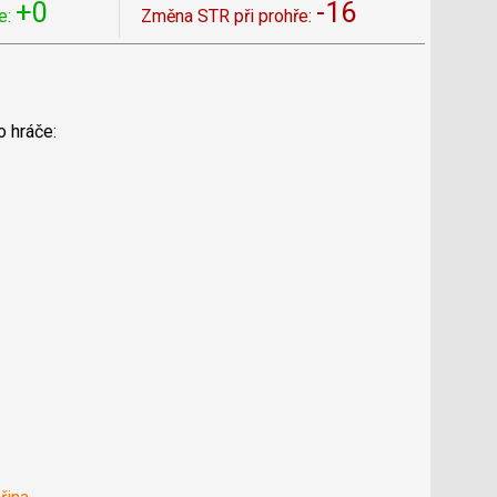
+0
-16
e:
Změna STR při prohře:
o hráče: