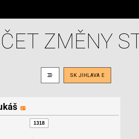
ČET ZMĚNY S
SK JIHLAVA E
ukáš