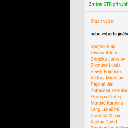
Změna STR při výhř
Zrušit výběr
nebo vyberte jinéh
Špejtek Filip
Píšová Adéla
Dorážka Jaroslav
Zikmund Lukáš
Slavík František
Viktora Miroslav
Pejchal Jan
Zobačová Karolína
Skořepa Ondřej
Martinů Karolína
Lang Lukáš ml.
Drastich Michal
Kudrna David