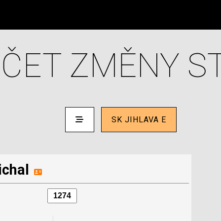
ČET ZMĚNY S
SK JIHLAVA E
ichal