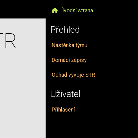
Úvodní strana
Přehled
TR
Nástěnka týmu
Domácí zápisy
Odhad vývoje STR
Uživatel
Přihlášení