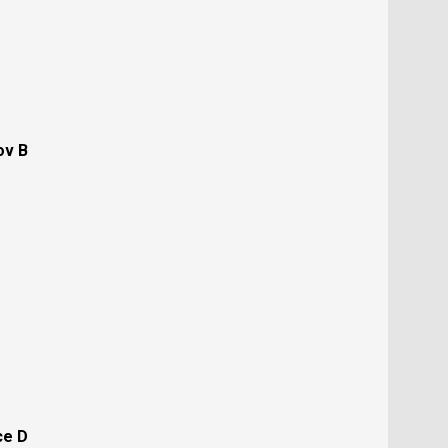
ov B
ce D