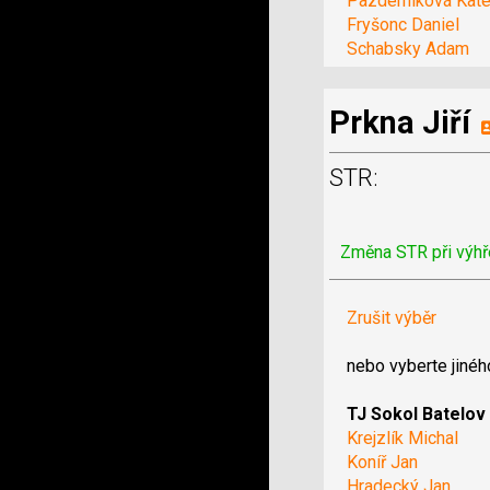
Pazderníková Kate
Fryšonc Daniel
Schabsky Adam
Prkna Jiří
STR:
Změna STR při výhř
Zrušit výběr
nebo vyberte jinéh
TJ Sokol Batelov
Krejzlík Michal
Koníř Jan
Hradecký Jan