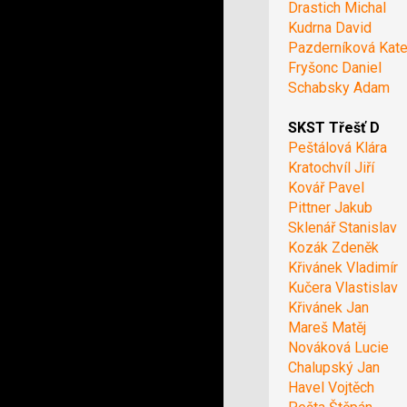
Drastich Michal
Kudrna David
Pazderníková Kate
Fryšonc Daniel
Schabsky Adam
SKST Třešť D
Peštálová Klára
Kratochvíl Jiří
Kovář Pavel
Pittner Jakub
Sklenář Stanislav
Kozák Zdeněk
Křivánek Vladimír
Kučera Vlastislav
Křivánek Jan
Mareš Matěj
Nováková Lucie
Chalupský Jan
Havel Vojtěch