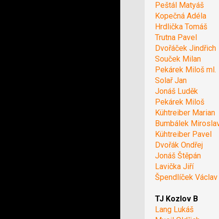
Peštál Matyáš
Kopečná Adéla
Hrdlička Tomáš
Trutna Pavel
Dvořáček Jindřich
Souček Milan
Pekárek Miloš ml.
Solař Jan
Jonáš Luděk
Pekárek Miloš
Kühtreiber Marian
Bumbálek Mirosla
Kühtreiber Pavel
Dvořák Ondřej
Jonáš Štěpán
Lavička Jiří
Špendlíček Václav
TJ Kozlov B
Lang Lukáš