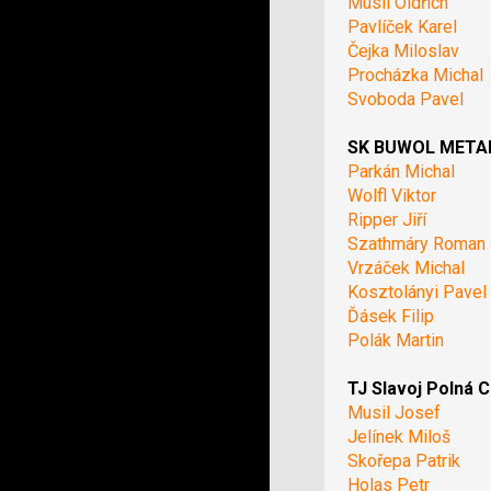
Musil Oldřich
Pavlíček Karel
Čejka Miloslav
Procházka Michal
Svoboda Pavel
SK BUWOL METAL 
Parkán Michal
Wolfl Viktor
Ripper Jiří
Szathmáry Roman
Vrzáček Michal
Kosztolányi Pavel
Ďásek Filip
Polák Martin
TJ Slavoj Polná C
Musil Josef
Jelínek Miloš
Skořepa Patrik
Holas Petr