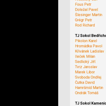
Fous Petr
Doležal Pavel
Šlesinger Martin
Grégr Petr
Rod Richard
TJ Sokol Bedřich
Pikolon Karel
Hromádka Pavol
Křivánek Ladislav
Ileček Milan
Sedlický Jiří
Tvrz Jaroslav
Marek Libor
Svoboda Ondřej
Čutka David
Hamršmíd Martin
Ondrák Tomáš
TJ Sokol Kameni