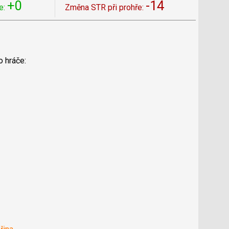
+0
-14
e:
Změna STR při prohře:
o hráče: