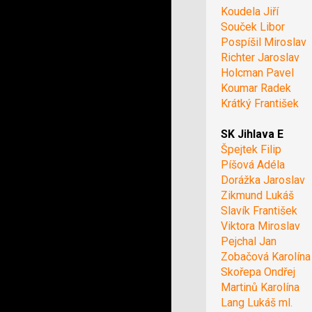
Koudela Jiří
Souček Libor
Pospíšil Miroslav
Richter Jaroslav
Holcman Pavel
Koumar Radek
Krátký František
SK Jihlava E
Špejtek Filip
Píšová Adéla
Dorážka Jaroslav
Zikmund Lukáš
Slavík František
Viktora Miroslav
Pejchal Jan
Zobačová Karolína
Skořepa Ondřej
Martinů Karolína
Lang Lukáš ml.