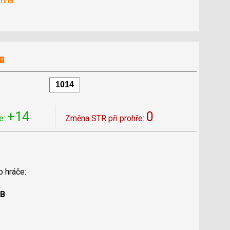
řina
+14
0
e:
Změna STR při prohře:
o hráče:
 B