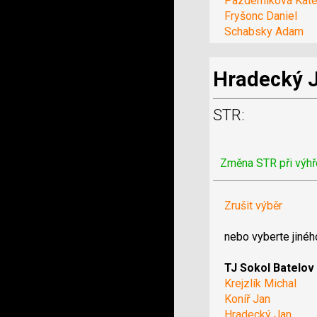
Pazderníková Kate
Fryšonc Daniel
Schabsky Adam
Hradecký 
STR:
Změna STR při výhř
Zrušit výběr
nebo vyberte jinéh
TJ Sokol Batelov
Krejzlík Michal
Koníř Jan
Hradecký Jan