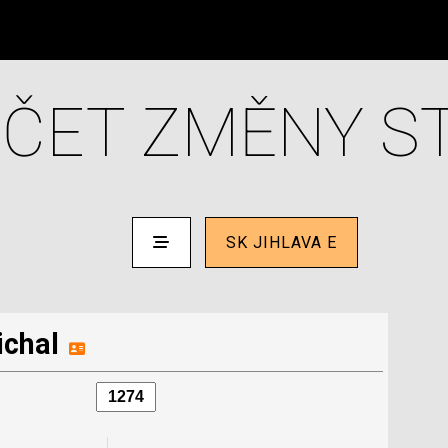
ČET ZMĚNY S
SK JIHLAVA E
ichal