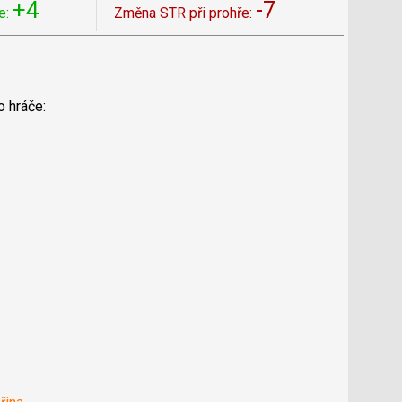
+4
-7
e:
Změna STR při prohře:
o hráče: