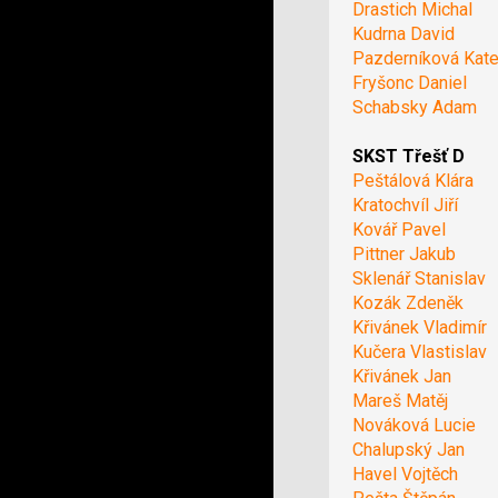
Drastich Michal
Kudrna David
Pazderníková Kate
Fryšonc Daniel
Schabsky Adam
SKST Třešť D
Peštálová Klára
Kratochvíl Jiří
Kovář Pavel
Pittner Jakub
Sklenář Stanislav
Kozák Zdeněk
Křivánek Vladimír
Kučera Vlastislav
Křivánek Jan
Mareš Matěj
Nováková Lucie
Chalupský Jan
Havel Vojtěch