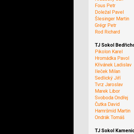
Fous Petr
Doležal Pavel
Šlesinger Martin
Grégr Petr
Rod Richard
TJ Sokol Bedřich
Pikolon Karel
Hromádka Pavol
Křivánek Ladislav
Ileček Milan
Sedlický Jiří
Tvrz Jaroslav
Marek Libor
Svoboda Ondřej
Čutka David
Hamršmíd Martin
Ondrák Tomáš
TJ Sokol Kameni