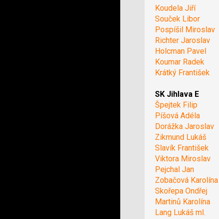
Koudela Jiří
Souček Libor
Pospíšil Miroslav
Richter Jaroslav
Holcman Pavel
Koumar Radek
Krátký František
SK Jihlava E
Špejtek Filip
Píšová Adéla
Dorážka Jaroslav
Zikmund Lukáš
Slavík František
Viktora Miroslav
Pejchal Jan
Zobačová Karolína
Skořepa Ondřej
Martinů Karolína
Lang Lukáš ml.