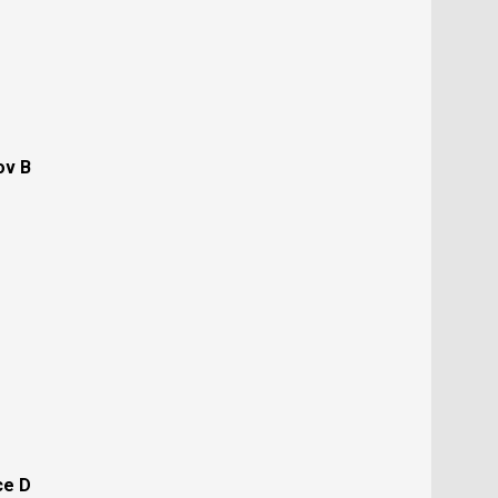
ov B
ce D