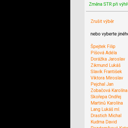
Změna STR při výhř
Zrušit výběr
nebo vyberte jinéh
Špejtek Filip
Píšová Adéla
Dorážka Jaroslav
Zikmund Lukáš
Slavík František
Viktora Miroslav
Pejchal Jan
Zobačová Karolína
Skořepa Ondřej
Martinů Karolína
Lang Lukáš ml.
Drastich Michal
Kudrna David