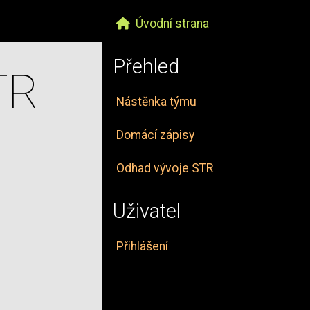
Úvodní strana
Přehled
TR
Nástěnka týmu
Domácí zápisy
Odhad vývoje STR
Uživatel
Přihlášení