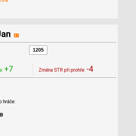
řina
Jan
+7
-4
e:
Změna STR při prohře:
o hráče:
 B