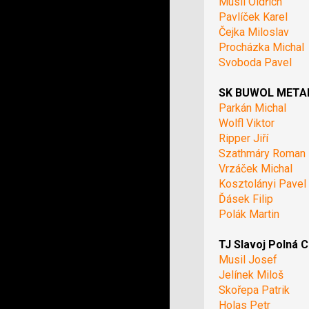
Musil Oldřich
Pavlíček Karel
Čejka Miloslav
Procházka Michal
Svoboda Pavel
SK BUWOL METAL 
Parkán Michal
Wolfl Viktor
Ripper Jiří
Szathmáry Roman
Vrzáček Michal
Kosztolányi Pavel
Ďásek Filip
Polák Martin
TJ Slavoj Polná C
Musil Josef
Jelínek Miloš
Skořepa Patrik
Holas Petr