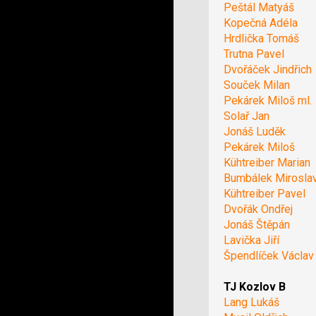
Peštál Matyáš
Kopečná Adéla
Hrdlička Tomáš
Trutna Pavel
Dvořáček Jindřich
Souček Milan
Pekárek Miloš ml.
Solař Jan
Jonáš Luděk
Pekárek Miloš
Kühtreiber Marian
Bumbálek Mirosla
Kühtreiber Pavel
Dvořák Ondřej
Jonáš Štěpán
Lavička Jiří
Špendlíček Václav
TJ Kozlov B
Lang Lukáš