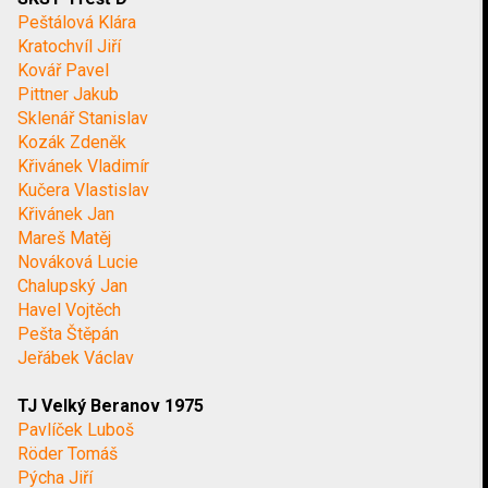
Peštálová Klára
Kratochvíl Jiří
Kovář Pavel
Pittner Jakub
Sklenář Stanislav
Kozák Zdeněk
Křivánek Vladimír
Kučera Vlastislav
Křivánek Jan
Mareš Matěj
Nováková Lucie
Chalupský Jan
Havel Vojtěch
Pešta Štěpán
Jeřábek Václav
TJ Velký Beranov 1975
Pavlíček Luboš
Röder Tomáš
Pýcha Jiří