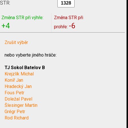
STR:
Změna STR při výhře:
Změna STR při
+4
-6
prohře:
Zrušit výběr
nebo vyberte jiného hráče:
TJ Sokol Batelov B
Krejzlík Michal
Koníř Jan
Hradecký Jan
Fous Petr
Doležal Pavel
Šlesinger Martin
Grégr Petr
Rod Richard