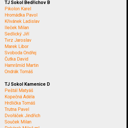
TJ Sokol Bedřichov B
Pikolon Karel
Hromádka Pavol
Křivánek Ladislav
Ileček Milan
Sedlický Jiří
Tvrz Jaroslav
Marek Libor
Svoboda Ondřej
Čutka David
Hamršmíd Martin
Ondrák Tomáš
TJ Sokol Kamenice D
Peštál Matyáš
Kopečná Adéla
Hrdlička Tomáš
Trutna Pavel
Dvořáček Jindřich
Souček Milan