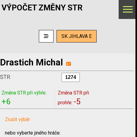
VÝPOČET ZMĚNY STR
SK JIHLAVA E
Drastich Michal
STR:
Změna STR při výhře:
Změna STR při
+6
-5
prohře:
Zrušit výběr
nebo vyberte jiného hráče: