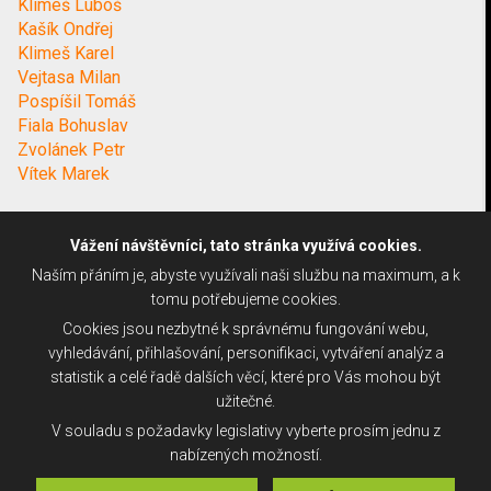
Klimeš Luboš
Kašík Ondřej
Klimeš Karel
Vejtasa Milan
Pospíšil Tomáš
Fiala Bohuslav
Zvolánek Petr
Vítek Marek
Vážení návštěvníci, tato stránka využívá cookies.
Naším přáním je, abyste využívali naši službu na maximum, a k
tomu potřebujeme cookies.
Cookies jsou nezbytné k správnému fungování webu,
vyhledávání, přihlašování, personifikaci, vytváření analýz a
statistik a celé řadě dalších věcí, které pro Vás mohou být
užitečné.
V souladu s požadavky legislativy vyberte prosím jednu z
nabízených možností.