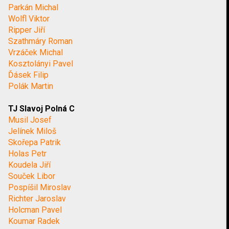
Parkán Michal
Wolfl Viktor
Ripper Jiří
Szathmáry Roman
Vrzáček Michal
Kosztolányi Pavel
Ďásek Filip
Polák Martin
TJ Slavoj Polná C
Musil Josef
Jelínek Miloš
Skořepa Patrik
Holas Petr
Koudela Jiří
Souček Libor
Pospíšil Miroslav
Richter Jaroslav
Holcman Pavel
Koumar Radek