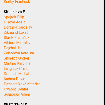
Krátký František
SK Jihlava E
Špejtek Filip
Píšová Adéla
Dorážka Jaroslav
Zikmund Lukáš
Slavík František
Viktora Miroslav
Pejchal Jan
Zobačová Karolína
Skořepa Ondřej
Martinů Karolína
Lang Lukáš ml.
Drastich Michal
Kudrna David
Pazderníková Kateřina
Fryšonc Daniel
Schabsky Adam
SKST Třešť D