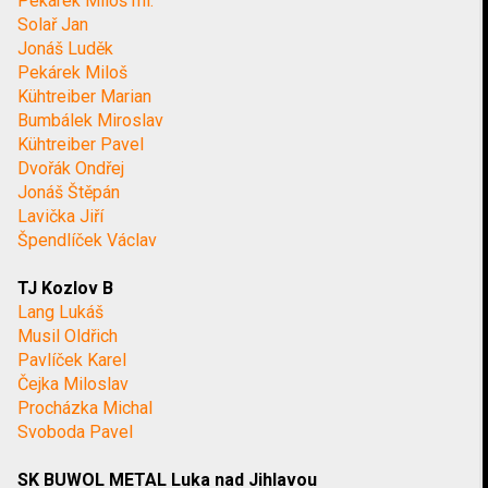
Pekárek Miloš ml.
Solař Jan
Jonáš Luděk
Pekárek Miloš
Kühtreiber Marian
Bumbálek Miroslav
Kühtreiber Pavel
Dvořák Ondřej
Jonáš Štěpán
Lavička Jiří
Špendlíček Václav
TJ Kozlov B
Lang Lukáš
Musil Oldřich
Pavlíček Karel
Čejka Miloslav
Procházka Michal
Svoboda Pavel
SK BUWOL METAL Luka nad Jihlavou