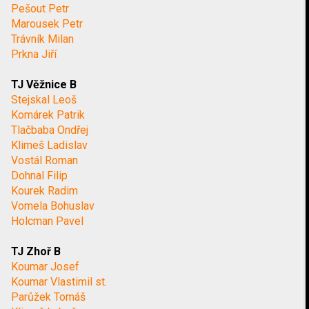
Pešout Petr
Marousek Petr
Trávník Milan
Prkna Jiří
TJ Věžnice B
Stejskal Leoš
Komárek Patrik
Tlačbaba Ondřej
Klimeš Ladislav
Vostál Roman
Dohnal Filip
Kourek Radim
Vomela Bohuslav
Holcman Pavel
TJ Zhoř B
Koumar Josef
Koumar Vlastimil st.
Parůžek Tomáš