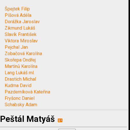
Špejtek Filip
Píšová Adéla
Dorážka Jaroslav
Zikmund Lukáš
Slavík František
Viktora Miroslav
Pejchal Jan
Zobačová Karolína
Skořepa Ondřej
Martinů Karolína
Lang Lukáš ml.
Drastich Michal
Kudrna David
Pazderníková Kateřina
Fryšonc Daniel
Schabsky Adam
Peštál Matyáš