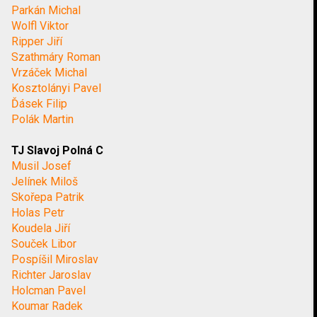
Parkán Michal
Wolfl Viktor
Ripper Jiří
Szathmáry Roman
Vrzáček Michal
Kosztolányi Pavel
Ďásek Filip
Polák Martin
TJ Slavoj Polná C
Musil Josef
Jelínek Miloš
Skořepa Patrik
Holas Petr
Koudela Jiří
Souček Libor
Pospíšil Miroslav
Richter Jaroslav
Holcman Pavel
Koumar Radek