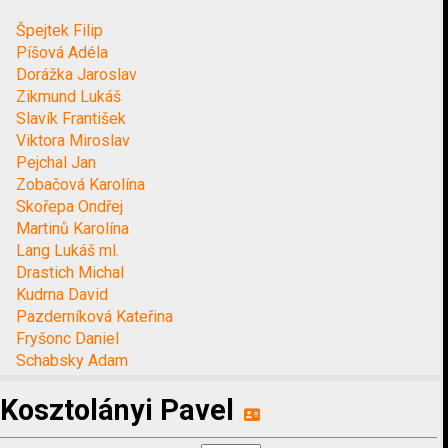
Špejtek Filip
Píšová Adéla
Dorážka Jaroslav
Zikmund Lukáš
Slavík František
Viktora Miroslav
Pejchal Jan
Zobačová Karolína
Skořepa Ondřej
Martinů Karolína
Lang Lukáš ml.
Drastich Michal
Kudrna David
Pazderníková Kateřina
Fryšonc Daniel
Schabsky Adam
Kosztolányi Pavel