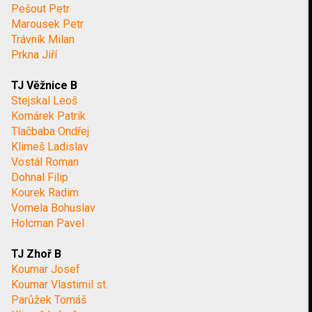
Pešout Petr
Marousek Petr
Trávník Milan
Prkna Jiří
TJ Věžnice B
Stejskal Leoš
Komárek Patrik
Tlačbaba Ondřej
Klimeš Ladislav
Vostál Roman
Dohnal Filip
Kourek Radim
Vomela Bohuslav
Holcman Pavel
TJ Zhoř B
Koumar Josef
Koumar Vlastimil st.
Parůžek Tomáš