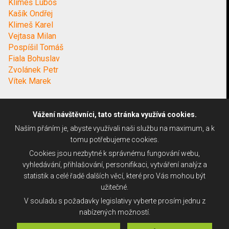
Klimeš Luboš
Kašík Ondřej
Klimeš Karel
Vejtasa Milan
Pospíšil Tomáš
Fiala Bohuslav
Zvolánek Petr
Vítek Marek
Vážení návštěvníci, tato stránka využívá cookies.
Naším přáním je, abyste využívali naši službu na maximum, a k
tomu potřebujeme cookies.
Cookies jsou nezbytné k správnému fungování webu,
vyhledávání, přihlašování, personifikaci, vytváření analýz a
statistik a celé řadě dalších věcí, které pro Vás mohou být
užitečné.
V souladu s požadavky legislativy vyberte prosím jednu z
nabízených možností.