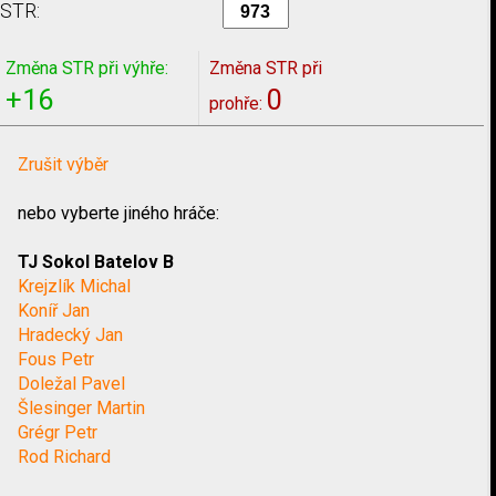
STR:
Změna STR při výhře:
Změna STR při
+16
0
prohře:
Zrušit výběr
nebo vyberte jiného hráče:
TJ Sokol Batelov B
Krejzlík Michal
Koníř Jan
Hradecký Jan
Fous Petr
Doležal Pavel
Šlesinger Martin
Grégr Petr
Rod Richard