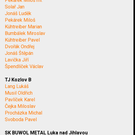
Pekárek Miloš ml.
Solař Jan
Jonáš Luděk
Pekárek Miloš
Kühtreiber Marian
Bumbálek Miroslav
Kühtreiber Pavel
Dvořák Ondřej
Jonáš Štěpán
Lavička Jiří
Špendlíček Václav
TJ Kozlov B
Lang Lukáš
Musil Oldřich
Pavlíček Karel
Čejka Miloslav
Procházka Michal
Svoboda Pavel
SK BUWOL METAL Luka nad Jihlavou