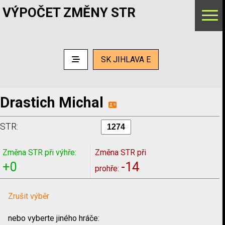
VÝPOČET ZMĚNY STR
SK JIHLAVA E
Drastich Michal
STR:
Změna STR při výhře:
Změna STR při
+0
-14
prohře:
Zrušit výběr
nebo vyberte jiného hráče: