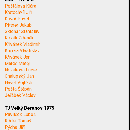
Peštálová Klára
Kratochvíl Jiří
Kovář Pavel
Pittner Jakub
Sklenář Stanislav
Kozák Zdeněk
Křivánek Vladimír
Kučera Vlastislav
Křivánek Jan
Mareš Matěj
Nováková Lucie
Chalupský Jan
Havel Vojtěch
Pešta Štěpán
Jeřábek Václav
TJ Velký Beranov 1975
Pavlíček Luboš
Röder Tomáš
Pýcha Jiří