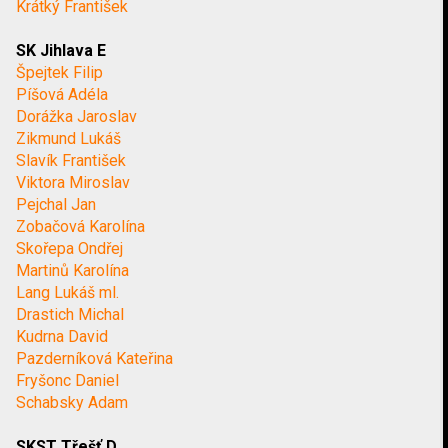
Krátký František
SK Jihlava E
Špejtek Filip
Píšová Adéla
Dorážka Jaroslav
Zikmund Lukáš
Slavík František
Viktora Miroslav
Pejchal Jan
Zobačová Karolína
Skořepa Ondřej
Martinů Karolína
Lang Lukáš ml.
Drastich Michal
Kudrna David
Pazderníková Kateřina
Fryšonc Daniel
Schabsky Adam
SKST Třešť D