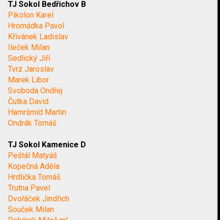
TJ Sokol Bedřichov B
Pikolon Karel
Hromádka Pavol
Křivánek Ladislav
Ileček Milan
Sedlický Jiří
Tvrz Jaroslav
Marek Libor
Svoboda Ondřej
Čutka David
Hamršmíd Martin
Ondrák Tomáš
TJ Sokol Kamenice D
Peštál Matyáš
Kopečná Adéla
Hrdlička Tomáš
Trutna Pavel
Dvořáček Jindřich
Souček Milan