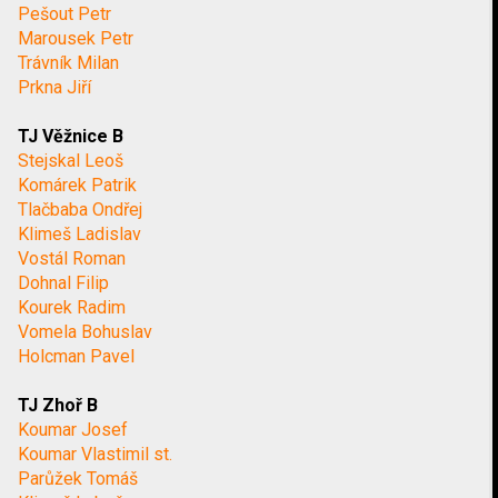
Pešout Petr
Marousek Petr
Trávník Milan
Prkna Jiří
TJ Věžnice B
Stejskal Leoš
Komárek Patrik
Tlačbaba Ondřej
Klimeš Ladislav
Vostál Roman
Dohnal Filip
Kourek Radim
Vomela Bohuslav
Holcman Pavel
TJ Zhoř B
Koumar Josef
Koumar Vlastimil st.
Parůžek Tomáš