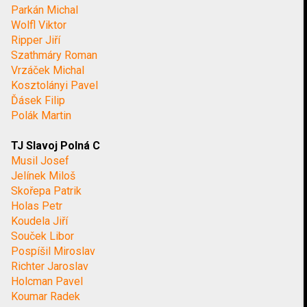
Parkán Michal
Wolfl Viktor
Ripper Jiří
Szathmáry Roman
Vrzáček Michal
Kosztolányi Pavel
Ďásek Filip
Polák Martin
TJ Slavoj Polná C
Musil Josef
Jelínek Miloš
Skořepa Patrik
Holas Petr
Koudela Jiří
Souček Libor
Pospíšil Miroslav
Richter Jaroslav
Holcman Pavel
Koumar Radek