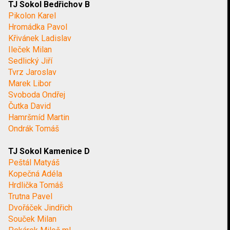
TJ Sokol Bedřichov B
Pikolon Karel
Hromádka Pavol
Křivánek Ladislav
Ileček Milan
Sedlický Jiří
Tvrz Jaroslav
Marek Libor
Svoboda Ondřej
Čutka David
Hamršmíd Martin
Ondrák Tomáš
TJ Sokol Kamenice D
Peštál Matyáš
Kopečná Adéla
Hrdlička Tomáš
Trutna Pavel
Dvořáček Jindřich
Souček Milan