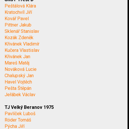
Peštálová Klára
Kratochvíl Jiří
Kovář Pavel
Pittner Jakub
Sklenář Stanislav
Kozák Zdeněk
Křivánek Vladimír
Kučera Vlastislav
Křivánek Jan
Mareš Matěj
Nováková Lucie
Chalupský Jan
Havel Vojtěch
Pešta Štěpán
Jeřábek Václav
TJ Velký Beranov 1975
Pavlíček Luboš
Röder Tomáš
Pýcha Jiří