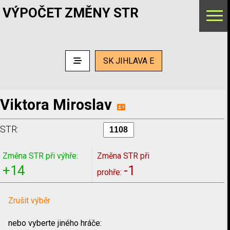
VÝPOČET ZMĚNY STR
SK JIHLAVA E
Viktora Miroslav
STR:
Změna STR při výhře:
Změna STR při
+14
-1
prohře:
Zrušit výběr
nebo vyberte jiného hráče: