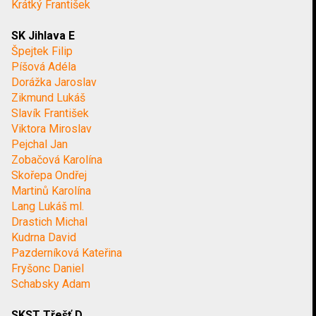
Krátký František
SK Jihlava E
Špejtek Filip
Píšová Adéla
Dorážka Jaroslav
Zikmund Lukáš
Slavík František
Viktora Miroslav
Pejchal Jan
Zobačová Karolína
Skořepa Ondřej
Martinů Karolína
Lang Lukáš ml.
Drastich Michal
Kudrna David
Pazderníková Kateřina
Fryšonc Daniel
Schabsky Adam
SKST Třešť D