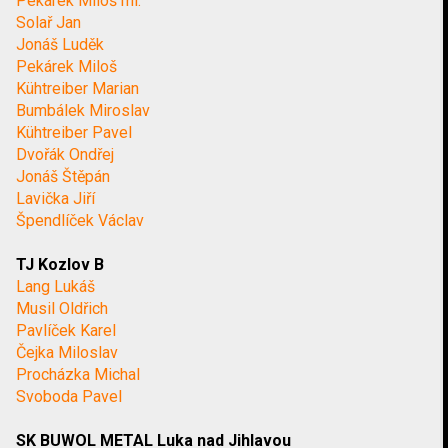
Pekárek Miloš ml.
Solař Jan
Jonáš Luděk
Pekárek Miloš
Kühtreiber Marian
Bumbálek Miroslav
Kühtreiber Pavel
Dvořák Ondřej
Jonáš Štěpán
Lavička Jiří
Špendlíček Václav
TJ Kozlov B
Lang Lukáš
Musil Oldřich
Pavlíček Karel
Čejka Miloslav
Procházka Michal
Svoboda Pavel
SK BUWOL METAL Luka nad Jihlavou