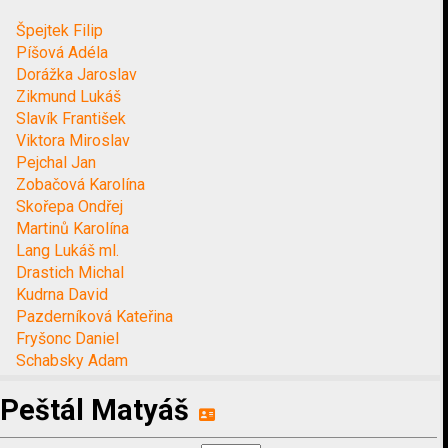
Špejtek Filip
Píšová Adéla
Dorážka Jaroslav
Zikmund Lukáš
Slavík František
Viktora Miroslav
Pejchal Jan
Zobačová Karolína
Skořepa Ondřej
Martinů Karolína
Lang Lukáš ml.
Drastich Michal
Kudrna David
Pazderníková Kateřina
Fryšonc Daniel
Schabsky Adam
Peštál Matyáš