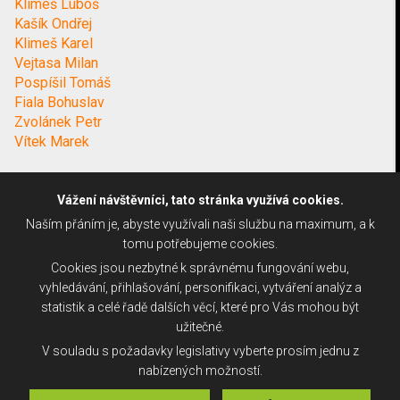
Klimeš Luboš
Kašík Ondřej
Klimeš Karel
Vejtasa Milan
Pospíšil Tomáš
Fiala Bohuslav
Zvolánek Petr
Vítek Marek
Vážení návštěvníci, tato stránka využívá cookies.
Naším přáním je, abyste využívali naši službu na maximum, a k
tomu potřebujeme cookies.
Cookies jsou nezbytné k správnému fungování webu,
vyhledávání, přihlašování, personifikaci, vytváření analýz a
statistik a celé řadě dalších věcí, které pro Vás mohou být
užitečné.
V souladu s požadavky legislativy vyberte prosím jednu z
nabízených možností.