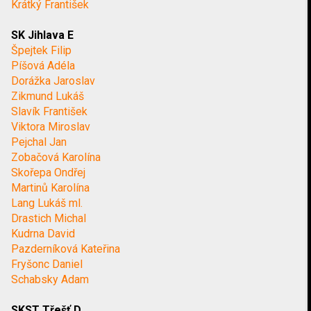
Krátký František
SK Jihlava E
Špejtek Filip
Píšová Adéla
Dorážka Jaroslav
Zikmund Lukáš
Slavík František
Viktora Miroslav
Pejchal Jan
Zobačová Karolína
Skořepa Ondřej
Martinů Karolína
Lang Lukáš ml.
Drastich Michal
Kudrna David
Pazderníková Kateřina
Fryšonc Daniel
Schabsky Adam
SKST Třešť D