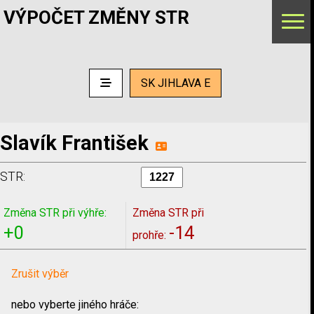
VÝPOČET ZMĚNY STR
SK JIHLAVA E
Slavík František
STR:
Změna STR při výhře:
Změna STR při
+0
-14
prohře:
Zrušit výběr
nebo vyberte jiného hráče: