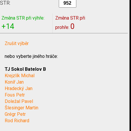
STR:
Změna STR při výhře:
Změna STR při
+14
0
prohře:
Zrušit výběr
nebo vyberte jiného hráče:
TJ Sokol Batelov B
Krejzlík Michal
Koníř Jan
Hradecký Jan
Fous Petr
Doležal Pavel
Šlesinger Martin
Grégr Petr
Rod Richard