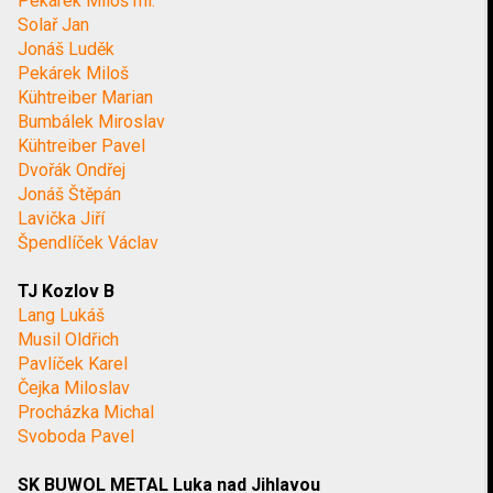
Pekárek Miloš ml.
Solař Jan
Jonáš Luděk
Pekárek Miloš
Kühtreiber Marian
Bumbálek Miroslav
Kühtreiber Pavel
Dvořák Ondřej
Jonáš Štěpán
Lavička Jiří
Špendlíček Václav
TJ Kozlov B
Lang Lukáš
Musil Oldřich
Pavlíček Karel
Čejka Miloslav
Procházka Michal
Svoboda Pavel
SK BUWOL METAL Luka nad Jihlavou