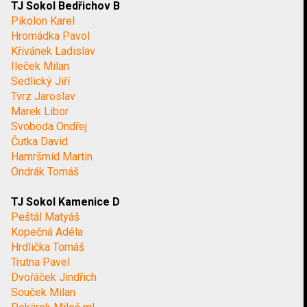
TJ Sokol Bedřichov B
Pikolon Karel
Hromádka Pavol
Křivánek Ladislav
Ileček Milan
Sedlický Jiří
Tvrz Jaroslav
Marek Libor
Svoboda Ondřej
Čutka David
Hamršmíd Martin
Ondrák Tomáš
TJ Sokol Kamenice D
Peštál Matyáš
Kopečná Adéla
Hrdlička Tomáš
Trutna Pavel
Dvořáček Jindřich
Souček Milan