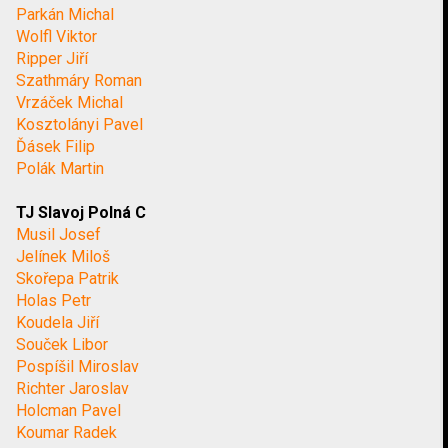
Parkán Michal
Wolfl Viktor
Ripper Jiří
Szathmáry Roman
Vrzáček Michal
Kosztolányi Pavel
Ďásek Filip
Polák Martin
TJ Slavoj Polná C
Musil Josef
Jelínek Miloš
Skořepa Patrik
Holas Petr
Koudela Jiří
Souček Libor
Pospíšil Miroslav
Richter Jaroslav
Holcman Pavel
Koumar Radek