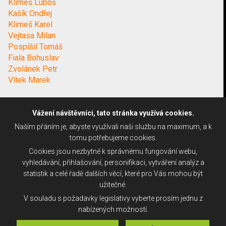
Klimeš Luboš
Kašík Ondřej
Klimeš Karel
Vejtasa Milan
Pospíšil Tomáš
Fiala Bohuslav
Zvolánek Petr
Vítek Marek
Vážení návštěvníci, tato stránka využívá cookies.
Naším přáním je, abyste využívali naši službu na maximum, a k
tomu potřebujeme cookies.
Cookies jsou nezbytné k správnému fungování webu,
vyhledávání, přihlašování, personifikaci, vytváření analýz a
statistik a celé řadě dalších věcí, které pro Vás mohou být
užitečné.
V souladu s požadavky legislativy vyberte prosím jednu z
nabízených možností.