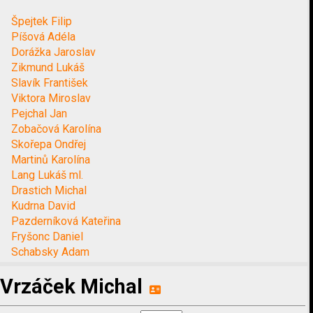
Špejtek Filip
Píšová Adéla
Dorážka Jaroslav
Zikmund Lukáš
Slavík František
Viktora Miroslav
Pejchal Jan
Zobačová Karolína
Skořepa Ondřej
Martinů Karolína
Lang Lukáš ml.
Drastich Michal
Kudrna David
Pazderníková Kateřina
Fryšonc Daniel
Schabsky Adam
Vrzáček Michal