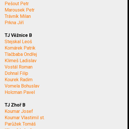
Pešout Petr
Marousek Petr
Trávník Milan
Prkna Jiří
TJ Věžnice B
Stejskal Leoš
Komárek Patrik
Tlačbaba Ondřej
Klimeš Ladislav
Vostál Roman
Dohnal Filip
Kourek Radim
Vomela Bohuslav
Holcman Pavel
TJ Zhoř B
Koumar Josef
Koumar Vlastimil st.
Parůžek Tomáš