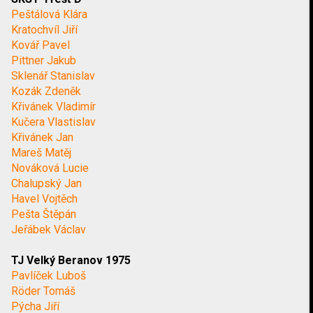
Peštálová Klára
Kratochvíl Jiří
Kovář Pavel
Pittner Jakub
Sklenář Stanislav
Kozák Zdeněk
Křivánek Vladimír
Kučera Vlastislav
Křivánek Jan
Mareš Matěj
Nováková Lucie
Chalupský Jan
Havel Vojtěch
Pešta Štěpán
Jeřábek Václav
TJ Velký Beranov 1975
Pavlíček Luboš
Röder Tomáš
Pýcha Jiří