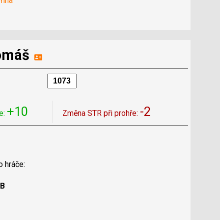
řina
Tomáš
+10
-2
e:
Změna STR při prohře:
o hráče:
 B