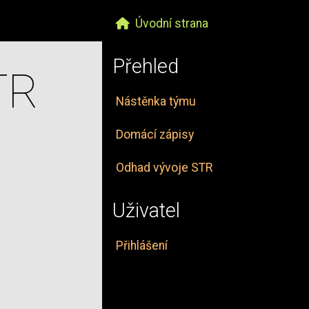
Úvodní strana
Přehled
TR
Nástěnka týmu
Domácí zápisy
Odhad vývoje STR
Uživatel
Přihlášení