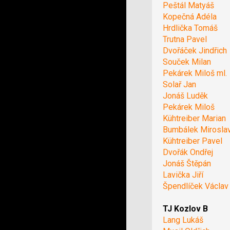
Peštál Matyáš
Kopečná Adéla
Hrdlička Tomáš
Trutna Pavel
Dvořáček Jindřich
Souček Milan
Pekárek Miloš ml.
Solař Jan
Jonáš Luděk
Pekárek Miloš
Kühtreiber Marian
Bumbálek Mirosla
Kühtreiber Pavel
Dvořák Ondřej
Jonáš Štěpán
Lavička Jiří
Špendlíček Václav
TJ Kozlov B
Lang Lukáš