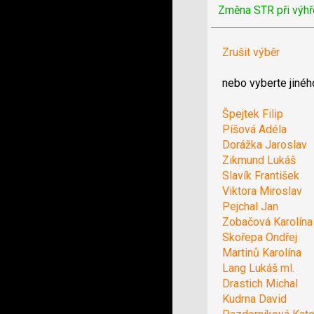
Změna STR při výhř
Zrušit výběr
nebo vyberte jinéh
Špejtek Filip
Píšová Adéla
Dorážka Jaroslav
Zikmund Lukáš
Slavík František
Viktora Miroslav
Pejchal Jan
Zobačová Karolína
Skořepa Ondřej
Martinů Karolína
Lang Lukáš ml.
Drastich Michal
Kudrna David