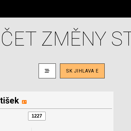
ČET ZMĚNY S
SK JIHLAVA E
tišek