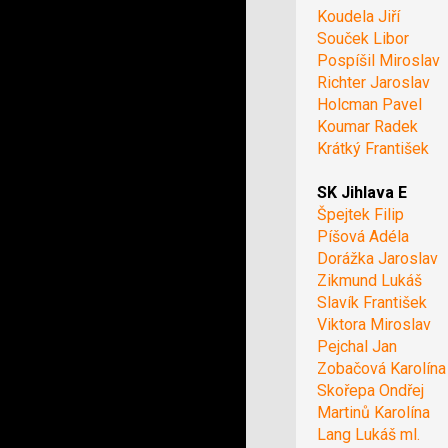
Koudela Jiří
Souček Libor
Pospíšil Miroslav
Richter Jaroslav
Holcman Pavel
Koumar Radek
Krátký František
SK Jihlava E
Špejtek Filip
Píšová Adéla
Dorážka Jaroslav
Zikmund Lukáš
Slavík František
Viktora Miroslav
Pejchal Jan
Zobačová Karolína
Skořepa Ondřej
Martinů Karolína
Lang Lukáš ml.