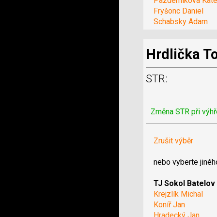
Pazderníková Kate
Fryšonc Daniel
Schabsky Adam
Hrdlička 
STR:
Změna STR při výhř
Zrušit výběr
nebo vyberte jinéh
TJ Sokol Batelov
Krejzlík Michal
Koníř Jan
Hradecký Jan