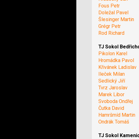
Fous Petr
Doležal Pavel
Šlesinger Martin
Grégr Petr
Rod Richard
TJ Sokol Bedřich
Pikolon Karel
Hromádka Pavol
Křivánek Ladislav
Ileček Milan
Sedlický Jiří
Tvrz Jaroslav
Marek Libor
Svoboda Ondřej
Čutka David
Hamršmíd Martin
Ondrák Tomáš
TJ Sokol Kameni