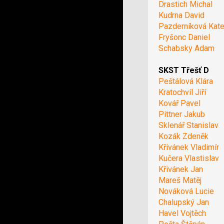
Drastich Michal
Kudrna David
Pazderníková Kate
Fryšonc Daniel
Schabsky Adam
SKST Třešť D
Peštálová Klára
Kratochvíl Jiří
Kovář Pavel
Pittner Jakub
Sklenář Stanislav
Kozák Zdeněk
Křivánek Vladimír
Kučera Vlastislav
Křivánek Jan
Mareš Matěj
Nováková Lucie
Chalupský Jan
Havel Vojtěch