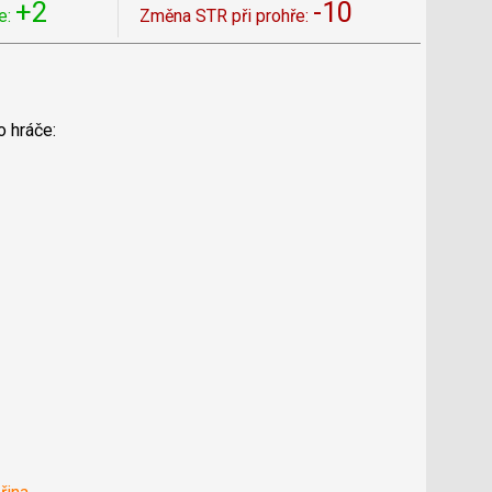
+2
-10
e:
Změna STR při prohře:
o hráče: