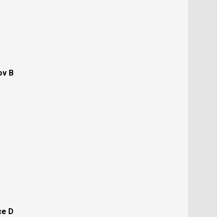
ov B
ce D