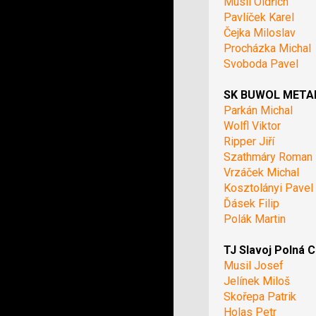
Musil Oldřich
Pavlíček Karel
Čejka Miloslav
Procházka Michal
Svoboda Pavel
SK BUWOL METAL 
Parkán Michal
Wolfl Viktor
Ripper Jiří
Szathmáry Roman
Vrzáček Michal
Kosztolányi Pavel
Ďásek Filip
Polák Martin
TJ Slavoj Polná C
Musil Josef
Jelínek Miloš
Skořepa Patrik
Holas Petr