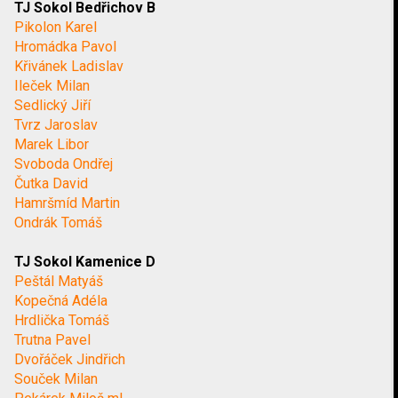
TJ Sokol Bedřichov B
Pikolon Karel
Hromádka Pavol
Křivánek Ladislav
Ileček Milan
Sedlický Jiří
Tvrz Jaroslav
Marek Libor
Svoboda Ondřej
Čutka David
Hamršmíd Martin
Ondrák Tomáš
TJ Sokol Kamenice D
Peštál Matyáš
Kopečná Adéla
Hrdlička Tomáš
Trutna Pavel
Dvořáček Jindřich
Souček Milan