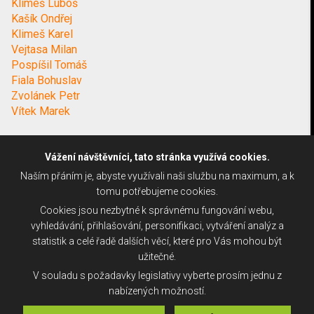
Klimeš Luboš
Kašík Ondřej
Klimeš Karel
Vejtasa Milan
Pospíšil Tomáš
Fiala Bohuslav
Zvolánek Petr
Vítek Marek
Vážení návštěvníci, tato stránka využívá cookies.
Naším přáním je, abyste využívali naši službu na maximum, a k
tomu potřebujeme cookies.
Cookies jsou nezbytné k správnému fungování webu,
vyhledávání, přihlašování, personifikaci, vytváření analýz a
statistik a celé řadě dalších věcí, které pro Vás mohou být
užitečné.
V souladu s požadavky legislativy vyberte prosím jednu z
nabízených možností.