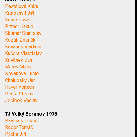
Peštálová Klára
Kratochvíl Jiří
Kovář Pavel
Pittner Jakub
Sklenář Stanislav
Kozák Zdeněk
Křivánek Vladimír
Kučera Vlastislav
Křivánek Jan
Mareš Matěj
Nováková Lucie
Chalupský Jan
Havel Vojtěch
Pešta Štěpán
Jeřábek Václav
TJ Velký Beranov 1975
Pavlíček Luboš
Röder Tomáš
Pýcha Jiří