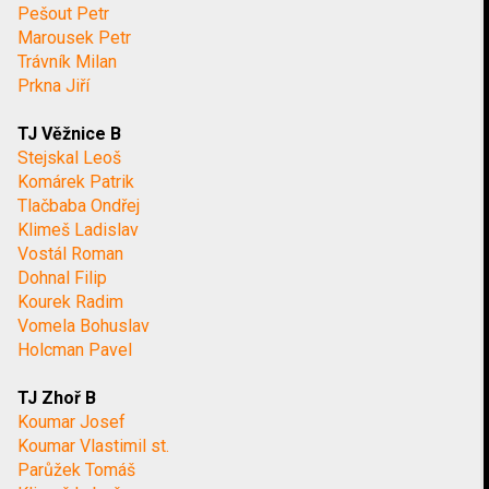
Pešout Petr
Marousek Petr
Trávník Milan
Prkna Jiří
TJ Věžnice B
Stejskal Leoš
Komárek Patrik
Tlačbaba Ondřej
Klimeš Ladislav
Vostál Roman
Dohnal Filip
Kourek Radim
Vomela Bohuslav
Holcman Pavel
TJ Zhoř B
Koumar Josef
Koumar Vlastimil st.
Parůžek Tomáš