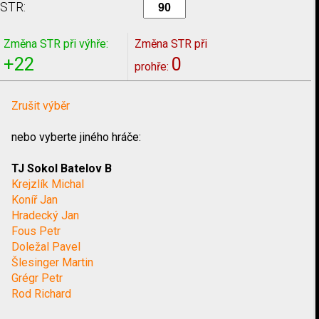
STR:
Změna STR při výhře:
Změna STR při
+22
0
prohře:
Zrušit výběr
nebo vyberte jiného hráče:
TJ Sokol Batelov B
Krejzlík Michal
Koníř Jan
Hradecký Jan
Fous Petr
Doležal Pavel
Šlesinger Martin
Grégr Petr
Rod Richard