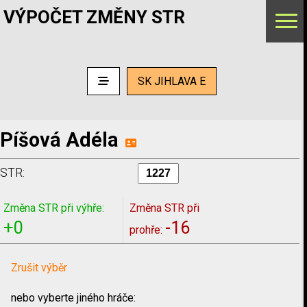
VÝPOČET ZMĚNY STR
SK JIHLAVA E
Píšová Adéla
STR:
Změna STR při výhře:
Změna STR při
+0
-16
prohře:
Zrušit výběr
nebo vyberte jiného hráče: