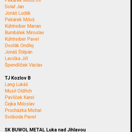
Pekárek Miloš ml.
Solař Jan
Jonáš Luděk
Pekárek Miloš
Kühtreiber Marian
Bumbálek Miroslav
Kühtreiber Pavel
Dvořák Ondřej
Jonáš Štěpán
Lavička Jiří
Špendlíček Václav
TJ Kozlov B
Lang Lukáš
Musil Oldřich
Pavlíček Karel
Čejka Miloslav
Procházka Michal
Svoboda Pavel
SK BUWOL METAL Luka nad Jihlavou