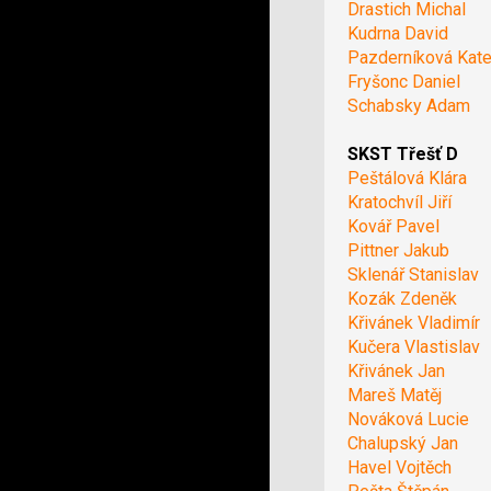
Drastich Michal
Kudrna David
Pazderníková Kate
Fryšonc Daniel
Schabsky Adam
SKST Třešť D
Peštálová Klára
Kratochvíl Jiří
Kovář Pavel
Pittner Jakub
Sklenář Stanislav
Kozák Zdeněk
Křivánek Vladimír
Kučera Vlastislav
Křivánek Jan
Mareš Matěj
Nováková Lucie
Chalupský Jan
Havel Vojtěch