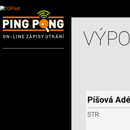
VÝPO
Píšová Adé
STR: