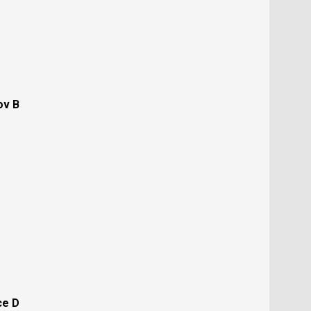
ov B
ce D