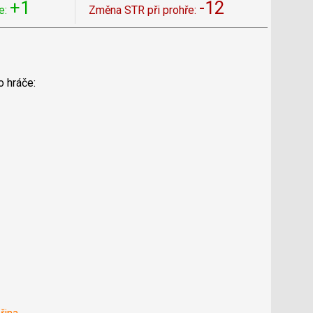
+1
-12
e:
Změna STR při prohře:
o hráče: