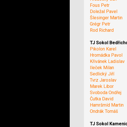
Fous Petr
Doležal Pavel
Šlesinger Martin
Grégr Petr
Rod Richard
TJ Sokol Bedřich
Pikolon Karel
Hromádka Pavol
Křivánek Ladislav
Ileček Milan
Sedlický Jiří
Tvrz Jaroslav
Marek Libor
Svoboda Ondřej
Čutka David
Hamršmíd Martin
Ondrák Tomáš
TJ Sokol Kameni