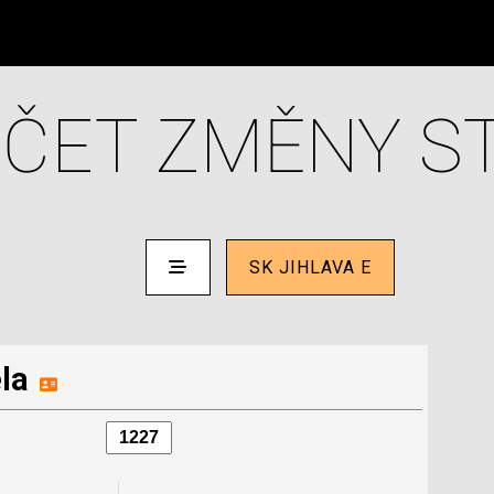
ČET ZMĚNY S
SK JIHLAVA E
la