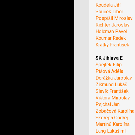
Koudela Jiří
Souček Libor
Pospíšil Miroslav
Richter Jaroslav
Holcman Pavel
Koumar Radek
Krátký František
SK Jihlava E
Špejtek Filip
Píšová Adéla
Dorážka Jaroslav
Zikmund Lukáš
Slavík František
Viktora Miroslav
Pejchal Jan
Zobačová Karolína
Skořepa Ondřej
Martinů Karolína
Lang Lukáš ml.