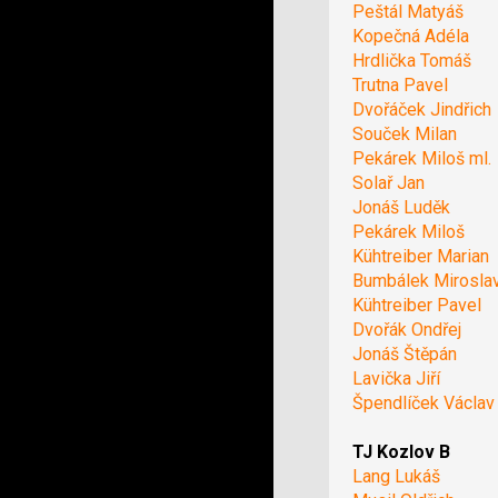
Peštál Matyáš
Kopečná Adéla
Hrdlička Tomáš
Trutna Pavel
Dvořáček Jindřich
Souček Milan
Pekárek Miloš ml.
Solař Jan
Jonáš Luděk
Pekárek Miloš
Kühtreiber Marian
Bumbálek Mirosla
Kühtreiber Pavel
Dvořák Ondřej
Jonáš Štěpán
Lavička Jiří
Špendlíček Václav
TJ Kozlov B
Lang Lukáš