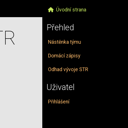
Úvodní strana
Přehled
TR
Nástěnka týmu
Domácí zápisy
Odhad vývoje STR
Uživatel
Přihlášení