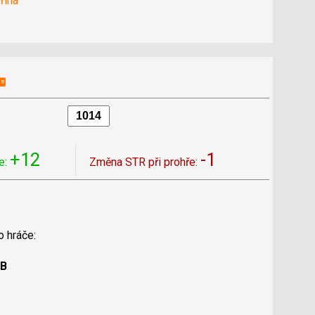
řina
+12
-1
e:
Změna STR při prohře:
o hráče:
 B