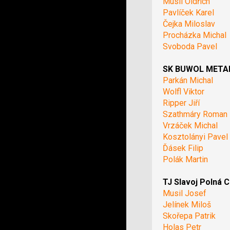
Musil Oldřich
Pavlíček Karel
Čejka Miloslav
Procházka Michal
Svoboda Pavel
SK BUWOL METAL 
Parkán Michal
Wolfl Viktor
Ripper Jiří
Szathmáry Roman
Vrzáček Michal
Kosztolányi Pavel
Ďásek Filip
Polák Martin
TJ Slavoj Polná C
Musil Josef
Jelínek Miloš
Skořepa Patrik
Holas Petr