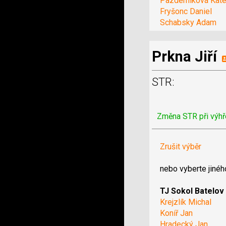
Pazderníková Kate
Fryšonc Daniel
Schabsky Adam
Prkna Jiří
STR:
Změna STR při výhř
Zrušit výběr
nebo vyberte jinéh
TJ Sokol Batelov
Krejzlík Michal
Koníř Jan
Hradecký Jan