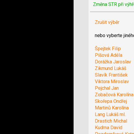
Změna STR při výhř
Zrušit výběr
nebo vyberte jinéh
Špejtek Filip
Píšová Adéla
Dorážka Jaroslav
Zikmund Lukáš
Slavík František
Viktora Miroslav
Pejchal Jan
Zobačová Karolína
Skořepa Ondřej
Martinů Karolína
Lang Lukáš ml.
Drastich Michal
Kudrna David