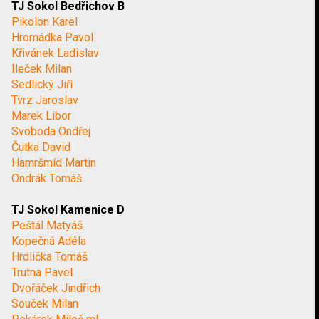
TJ Sokol Bedřichov B
Pikolon Karel
Hromádka Pavol
Křivánek Ladislav
Ileček Milan
Sedlický Jiří
Tvrz Jaroslav
Marek Libor
Svoboda Ondřej
Čutka David
Hamršmíd Martin
Ondrák Tomáš
TJ Sokol Kamenice D
Peštál Matyáš
Kopečná Adéla
Hrdlička Tomáš
Trutna Pavel
Dvořáček Jindřich
Souček Milan