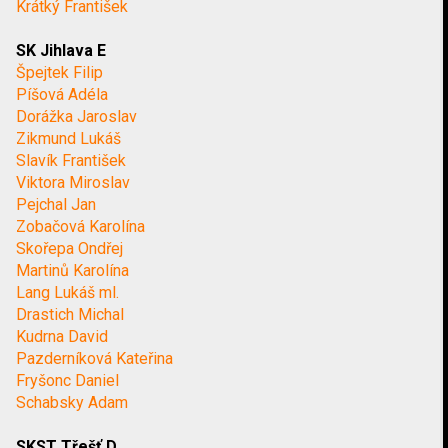
Krátký František
SK Jihlava E
Špejtek Filip
Píšová Adéla
Dorážka Jaroslav
Zikmund Lukáš
Slavík František
Viktora Miroslav
Pejchal Jan
Zobačová Karolína
Skořepa Ondřej
Martinů Karolína
Lang Lukáš ml.
Drastich Michal
Kudrna David
Pazderníková Kateřina
Fryšonc Daniel
Schabsky Adam
SKST Třešť D