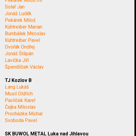
Pekárek Miloš ml.
Solař Jan
Jonáš Luděk
Pekárek Miloš
Kühtreiber Marian
Bumbálek Miroslav
Kühtreiber Pavel
Dvořák Ondřej
Jonáš Štěpán
Lavička Jiří
Špendlíček Václav
TJ Kozlov B
Lang Lukáš
Musil Oldřich
Pavlíček Karel
Čejka Miloslav
Procházka Michal
Svoboda Pavel
SK BUWOL METAL Luka nad Jihlavou