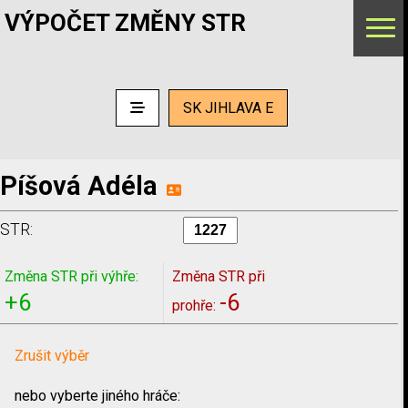
VÝPOČET ZMĚNY STR
SK JIHLAVA E
Píšová Adéla
STR:
Změna STR při výhře:
Změna STR při
+6
-6
prohře:
Zrušit výběr
nebo vyberte jiného hráče: