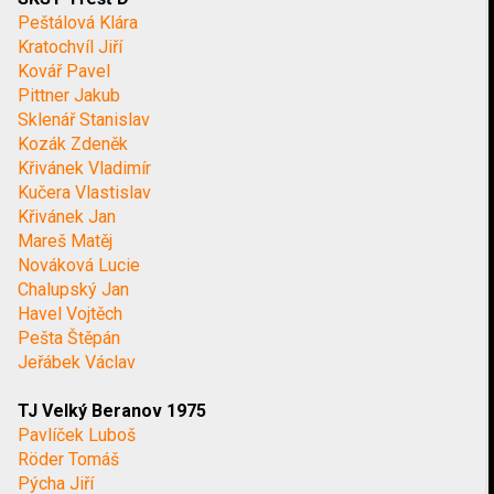
Peštálová Klára
Kratochvíl Jiří
Kovář Pavel
Pittner Jakub
Sklenář Stanislav
Kozák Zdeněk
Křivánek Vladimír
Kučera Vlastislav
Křivánek Jan
Mareš Matěj
Nováková Lucie
Chalupský Jan
Havel Vojtěch
Pešta Štěpán
Jeřábek Václav
TJ Velký Beranov 1975
Pavlíček Luboš
Röder Tomáš
Pýcha Jiří