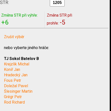
STR:
Změna STR při výhře:
Změna STR při
+6
-5
prohře:
Zrušit výběr
nebo vyberte jiného hráče:
TJ Sokol Batelov B
Krejzlík Michal
Koníř Jan
Hradecký Jan
Fous Petr
Doležal Pavel
Šlesinger Martin
Grégr Petr
Rod Richard