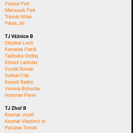
Pešout Petr
Marousek Petr
Trávník Milan
Prkna Jiří
TJ Věžnice B
Stejskal Leoš
Komárek Patrik
Tlačbaba Ondřej
Klimeš Ladislav
Vostál Roman
Dohnal Filip
Kourek Radim
Vomela Bohuslav
Holcman Pavel
TJ Zhoř B
Koumar Josef
Koumar Vlastimil st.
Parůžek Tomáš