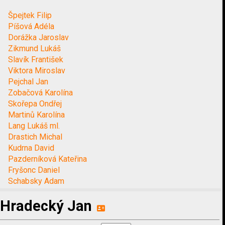
Špejtek Filip
Píšová Adéla
Dorážka Jaroslav
Zikmund Lukáš
Slavík František
Viktora Miroslav
Pejchal Jan
Zobačová Karolína
Skořepa Ondřej
Martinů Karolína
Lang Lukáš ml.
Drastich Michal
Kudrna David
Pazderníková Kateřina
Fryšonc Daniel
Schabsky Adam
Hradecký Jan