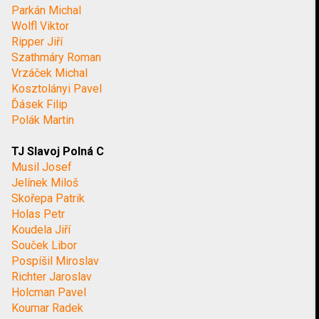
Parkán Michal
Wolfl Viktor
Ripper Jiří
Szathmáry Roman
Vrzáček Michal
Kosztolányi Pavel
Ďásek Filip
Polák Martin
TJ Slavoj Polná C
Musil Josef
Jelínek Miloš
Skořepa Patrik
Holas Petr
Koudela Jiří
Souček Libor
Pospíšil Miroslav
Richter Jaroslav
Holcman Pavel
Koumar Radek