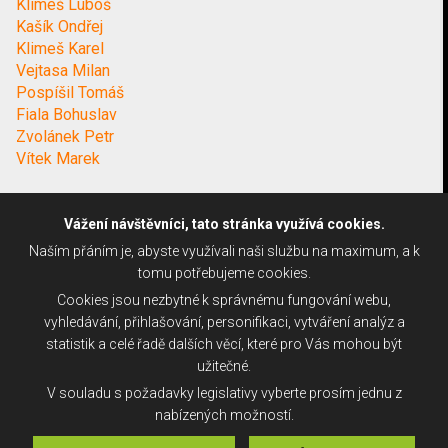
Klimeš Luboš
Kašík Ondřej
Klimeš Karel
Vejtasa Milan
Pospíšil Tomáš
Fiala Bohuslav
Zvolánek Petr
Vítek Marek
Vážení návštěvníci, tato stránka využívá cookies.
Naším přáním je, abyste využívali naši službu na maximum, a k
tomu potřebujeme cookies.
Cookies jsou nezbytné k správnému fungování webu,
vyhledávání, přihlašování, personifikaci, vytváření analýz a
statistik a celé řadě dalších věcí, které pro Vás mohou být
užitečné.
V souladu s požadavky legislativy vyberte prosím jednu z
nabízených možností.