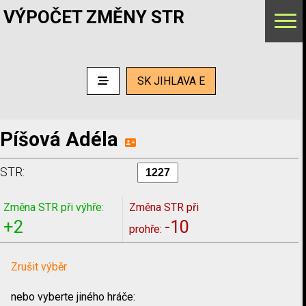
VÝPOČET ZMĚNY STR
SK JIHLAVA E
Píšová Adéla
STR:
Změna STR při výhře:
Změna STR při
+2
-10
prohře:
Zrušit výběr
nebo vyberte jiného hráče: