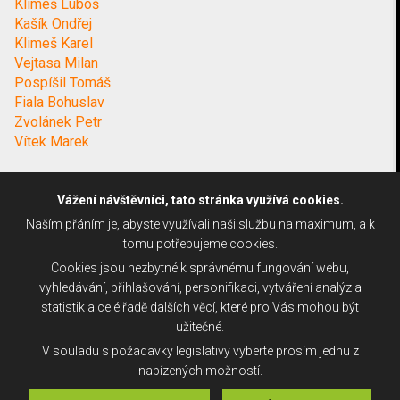
Klimeš Luboš
Kašík Ondřej
Klimeš Karel
Vejtasa Milan
Pospíšil Tomáš
Fiala Bohuslav
Zvolánek Petr
Vítek Marek
Vážení návštěvníci, tato stránka využívá cookies.
Naším přáním je, abyste využívali naši službu na maximum, a k
tomu potřebujeme cookies.
Cookies jsou nezbytné k správnému fungování webu,
vyhledávání, přihlašování, personifikaci, vytváření analýz a
statistik a celé řadě dalších věcí, které pro Vás mohou být
užitečné.
V souladu s požadavky legislativy vyberte prosím jednu z
nabízených možností.