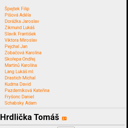
Špejtek Filip
Píšová Adéla
Dorážka Jaroslav
Zikmund Lukáš
Slavík František
Viktora Miroslav
Pejchal Jan
Zobačová Karolína
Skořepa Ondřej
Martinů Karolína
Lang Lukáš ml.
Drastich Michal
Kudrna David
Pazderníková Kateřina
Fryšonc Daniel
Schabsky Adam
Hrdlička Tomáš