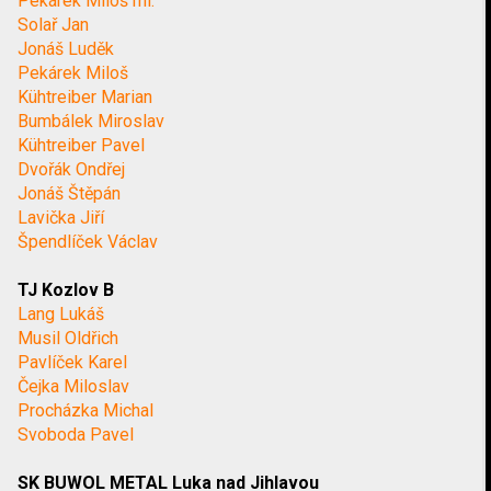
Pekárek Miloš ml.
Solař Jan
Jonáš Luděk
Pekárek Miloš
Kühtreiber Marian
Bumbálek Miroslav
Kühtreiber Pavel
Dvořák Ondřej
Jonáš Štěpán
Lavička Jiří
Špendlíček Václav
TJ Kozlov B
Lang Lukáš
Musil Oldřich
Pavlíček Karel
Čejka Miloslav
Procházka Michal
Svoboda Pavel
SK BUWOL METAL Luka nad Jihlavou