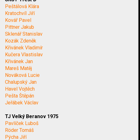
Peštálová Klára
Kratochvíl Jiří
Kovář Pavel
Pittner Jakub
Sklenář Stanislav
Kozák Zdeněk
Křivánek Vladimír
Kučera Vlastislav
Křivánek Jan
Mareš Matěj
Nováková Lucie
Chalupský Jan
Havel Vojtěch
Pešta Štěpán
Jeřábek Václav
TJ Velký Beranov 1975
Pavlíček Luboš
Röder Tomáš
Pýcha Jiří