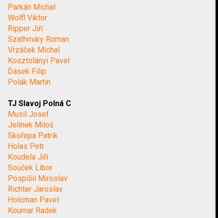
Parkán Michal
Wolfl Viktor
Ripper Jiří
Szathmáry Roman
Vrzáček Michal
Kosztolányi Pavel
Ďásek Filip
Polák Martin
TJ Slavoj Polná C
Musil Josef
Jelínek Miloš
Skořepa Patrik
Holas Petr
Koudela Jiří
Souček Libor
Pospíšil Miroslav
Richter Jaroslav
Holcman Pavel
Koumar Radek