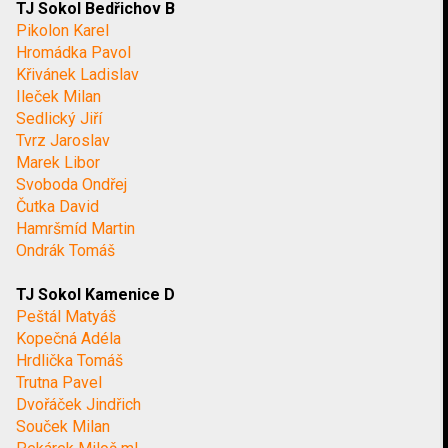
TJ Sokol Bedřichov B
Pikolon Karel
Hromádka Pavol
Křivánek Ladislav
Ileček Milan
Sedlický Jiří
Tvrz Jaroslav
Marek Libor
Svoboda Ondřej
Čutka David
Hamršmíd Martin
Ondrák Tomáš
TJ Sokol Kamenice D
Peštál Matyáš
Kopečná Adéla
Hrdlička Tomáš
Trutna Pavel
Dvořáček Jindřich
Souček Milan