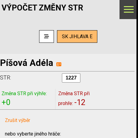
VÝPOČET ZMĚNY STR
SK JIHLAVA E
Píšová Adéla
STR:
Změna STR při výhře:
Změna STR při
+0
-12
prohře:
Zrušit výběr
nebo vyberte jiného hráče: