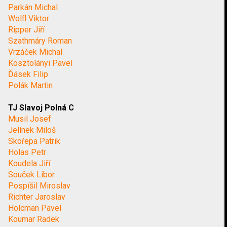
Parkán Michal
Wolfl Viktor
Ripper Jiří
Szathmáry Roman
Vrzáček Michal
Kosztolányi Pavel
Ďásek Filip
Polák Martin
TJ Slavoj Polná C
Musil Josef
Jelínek Miloš
Skořepa Patrik
Holas Petr
Koudela Jiří
Souček Libor
Pospíšil Miroslav
Richter Jaroslav
Holcman Pavel
Koumar Radek