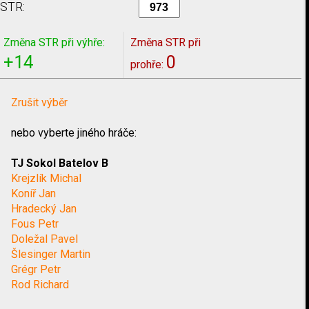
STR:
Změna STR při výhře:
Změna STR při
+14
0
prohře:
Zrušit výběr
nebo vyberte jiného hráče:
TJ Sokol Batelov B
Krejzlík Michal
Koníř Jan
Hradecký Jan
Fous Petr
Doležal Pavel
Šlesinger Martin
Grégr Petr
Rod Richard