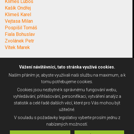
Klimeš Luboš
Kašík Ondřej
Klimeš Karel
Vejtasa Milan
Pospíšil Tomáš
Fiala Bohuslav
Zvolánek Petr
Vítek Marek
Vážení návštěvníci, tato stránka využívá cookies.
Naším přáním je, abyste využívali naši službu na maximum, a k
tomu potřebujeme cookies.
Cookies jsou nezbytné k správnému fungování webu,
vyhledávání, přihlašování, personifikaci, vytváření analýz a
statistik a celé řadě dalších věcí, které pro Vás mohou být
užitečné.
V souladu s požadavky legislativy vyberte prosím jednu z
nabízených možností.