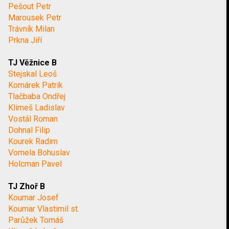
Pešout Petr
Marousek Petr
Trávník Milan
Prkna Jiří
TJ Věžnice B
Stejskal Leoš
Komárek Patrik
Tlačbaba Ondřej
Klimeš Ladislav
Vostál Roman
Dohnal Filip
Kourek Radim
Vomela Bohuslav
Holcman Pavel
TJ Zhoř B
Koumar Josef
Koumar Vlastimil st.
Parůžek Tomáš