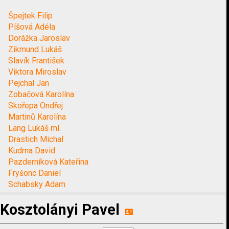
Špejtek Filip
Píšová Adéla
Dorážka Jaroslav
Zikmund Lukáš
Slavík František
Viktora Miroslav
Pejchal Jan
Zobačová Karolína
Skořepa Ondřej
Martinů Karolína
Lang Lukáš ml.
Drastich Michal
Kudrna David
Pazderníková Kateřina
Fryšonc Daniel
Schabsky Adam
Kosztolányi Pavel