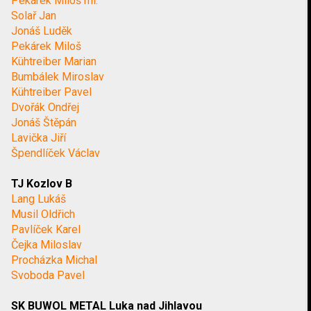
Pekárek Miloš ml.
Solař Jan
Jonáš Luděk
Pekárek Miloš
Kühtreiber Marian
Bumbálek Miroslav
Kühtreiber Pavel
Dvořák Ondřej
Jonáš Štěpán
Lavička Jiří
Špendlíček Václav
TJ Kozlov B
Lang Lukáš
Musil Oldřich
Pavlíček Karel
Čejka Miloslav
Procházka Michal
Svoboda Pavel
SK BUWOL METAL Luka nad Jihlavou