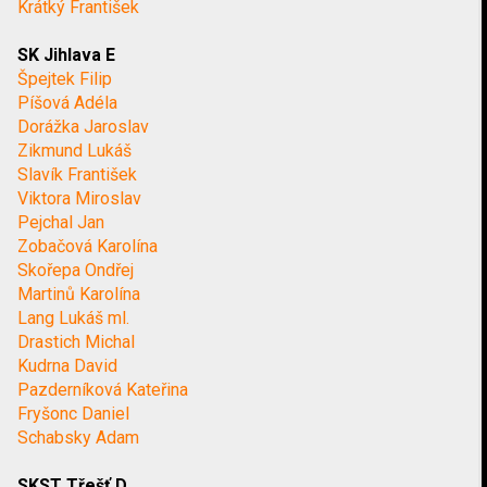
Krátký František
SK Jihlava E
Špejtek Filip
Píšová Adéla
Dorážka Jaroslav
Zikmund Lukáš
Slavík František
Viktora Miroslav
Pejchal Jan
Zobačová Karolína
Skořepa Ondřej
Martinů Karolína
Lang Lukáš ml.
Drastich Michal
Kudrna David
Pazderníková Kateřina
Fryšonc Daniel
Schabsky Adam
SKST Třešť D