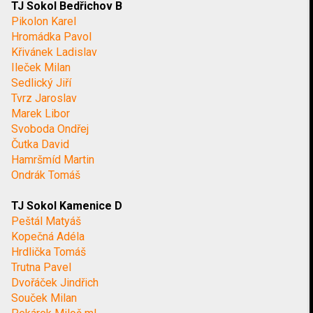
TJ Sokol Bedřichov B
Pikolon Karel
Hromádka Pavol
Křivánek Ladislav
Ileček Milan
Sedlický Jiří
Tvrz Jaroslav
Marek Libor
Svoboda Ondřej
Čutka David
Hamršmíd Martin
Ondrák Tomáš
TJ Sokol Kamenice D
Peštál Matyáš
Kopečná Adéla
Hrdlička Tomáš
Trutna Pavel
Dvořáček Jindřich
Souček Milan