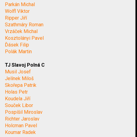
Parkán Michal
Wolfl Viktor
Ripper Jiří
Szathmáry Roman
Vrzáček Michal
Kosztolányi Pavel
Ďásek Filip
Polák Martin
TJ Slavoj Polná C
Musil Josef
Jelínek Miloš
Skořepa Patrik
Holas Petr
Koudela Jiří
Souček Libor
Pospíšil Miroslav
Richter Jaroslav
Holcman Pavel
Koumar Radek