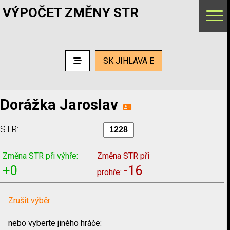
VÝPOČET ZMĚNY STR
SK JIHLAVA E
Dorážka Jaroslav
STR:
Změna STR při výhře:
Změna STR při
+0
-16
prohře:
Zrušit výběr
nebo vyberte jiného hráče: