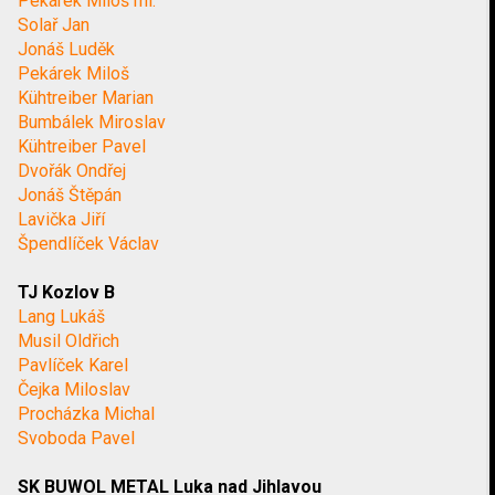
Pekárek Miloš ml.
Solař Jan
Jonáš Luděk
Pekárek Miloš
Kühtreiber Marian
Bumbálek Miroslav
Kühtreiber Pavel
Dvořák Ondřej
Jonáš Štěpán
Lavička Jiří
Špendlíček Václav
TJ Kozlov B
Lang Lukáš
Musil Oldřich
Pavlíček Karel
Čejka Miloslav
Procházka Michal
Svoboda Pavel
SK BUWOL METAL Luka nad Jihlavou