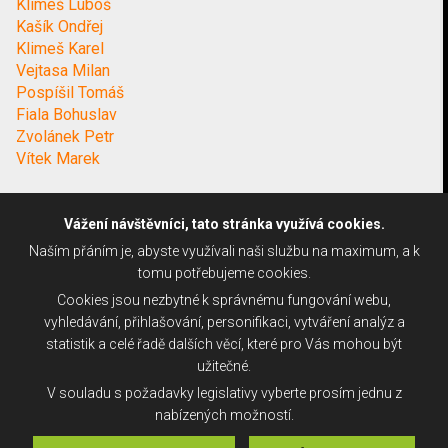
Klimeš Luboš
Kašík Ondřej
Klimeš Karel
Vejtasa Milan
Pospíšil Tomáš
Fiala Bohuslav
Zvolánek Petr
Vítek Marek
Vážení návštěvníci, tato stránka využívá cookies.
Naším přáním je, abyste využívali naši službu na maximum, a k
tomu potřebujeme cookies.
Cookies jsou nezbytné k správnému fungování webu,
vyhledávání, přihlašování, personifikaci, vytváření analýz a
statistik a celé řadě dalších věcí, které pro Vás mohou být
užitečné.
V souladu s požadavky legislativy vyberte prosím jednu z
nabízených možností.