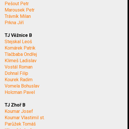
Pešout Petr
Marousek Petr
Trávník Milan
Prkna Jiří
TJ Věžnice B
Stejskal Leoš
Komárek Patrik
Tlačbaba Ondřej
Klimeš Ladislav
Vostál Roman
Dohnal Filip
Kourek Radim
Vomela Bohuslav
Holcman Pavel
TJ Zhoř B
Koumar Josef
Koumar Vlastimil st.
Parůžek Tomáš