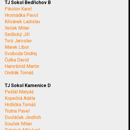
TJ Sokol Bedřichov B
Pikolon Karel
Hromádka Pavol
Křivánek Ladislav
Ileček Milan
Sedlický Jiří
Tvrz Jaroslav
Marek Libor
Svoboda Ondřej
Čutka David
Hamršmíd Martin
Ondrák Tomáš
TJ Sokol Kamenice D
Peštál Matyáš
Kopečná Adéla
Hrdlička Tomáš
Trutna Pavel
Dvořáček Jindřich
Souček Milan