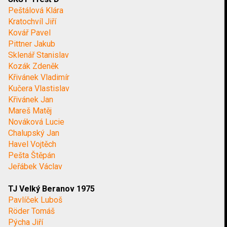
Peštálová Klára
Kratochvíl Jiří
Kovář Pavel
Pittner Jakub
Sklenář Stanislav
Kozák Zdeněk
Křivánek Vladimír
Kučera Vlastislav
Křivánek Jan
Mareš Matěj
Nováková Lucie
Chalupský Jan
Havel Vojtěch
Pešta Štěpán
Jeřábek Václav
TJ Velký Beranov 1975
Pavlíček Luboš
Röder Tomáš
Pýcha Jiří