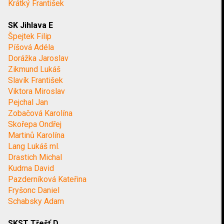
Krátký František
SK Jihlava E
Špejtek Filip
Píšová Adéla
Dorážka Jaroslav
Zikmund Lukáš
Slavík František
Viktora Miroslav
Pejchal Jan
Zobačová Karolína
Skořepa Ondřej
Martinů Karolína
Lang Lukáš ml.
Drastich Michal
Kudrna David
Pazderníková Kateřina
Fryšonc Daniel
Schabsky Adam
SKST Třešť D