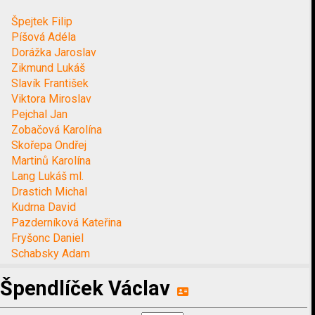
Špejtek Filip
Píšová Adéla
Dorážka Jaroslav
Zikmund Lukáš
Slavík František
Viktora Miroslav
Pejchal Jan
Zobačová Karolína
Skořepa Ondřej
Martinů Karolína
Lang Lukáš ml.
Drastich Michal
Kudrna David
Pazderníková Kateřina
Fryšonc Daniel
Schabsky Adam
Špendlíček Václav