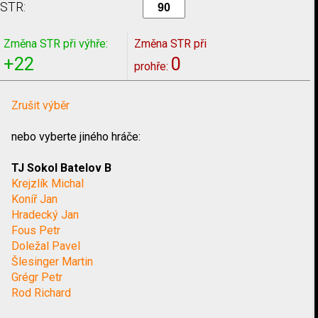
STR:
Změna STR při výhře:
Změna STR při
+22
0
prohře:
Zrušit výběr
nebo vyberte jiného hráče:
TJ Sokol Batelov B
Krejzlík Michal
Koníř Jan
Hradecký Jan
Fous Petr
Doležal Pavel
Šlesinger Martin
Grégr Petr
Rod Richard