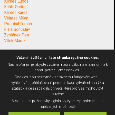
Klimeš Luboš
Kašík Ondřej
Klimeš Karel
Vejtasa Milan
Pospíšil Tomáš
Fiala Bohuslav
Zvolánek Petr
Vítek Marek
Vážení návštěvníci, tato stránka využívá cookies.
Naším přáním je, abyste využívali naši službu na maximum, a k
tomu potřebujeme cookies.
Cookies jsou nezbytné k správnému fungování webu,
vyhledávání, přihlašování, personifikaci, vytváření analýz a
statistik a celé řadě dalších věcí, které pro Vás mohou být
užitečné.
V souladu s požadavky legislativy vyberte prosím jednu z
nabízených možností.