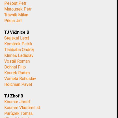
Pešout Petr
Marousek Petr
Trávník Milan
Prkna Jiří
TJ Věžnice B
Stejskal Leoš
Komárek Patrik
Tlačbaba Ondřej
Klimeš Ladislav
Vostál Roman
Dohnal Filip
Kourek Radim
Vomela Bohuslav
Holcman Pavel
TJ Zhoř B
Koumar Josef
Koumar Vlastimil st.
Parůžek Tomáš