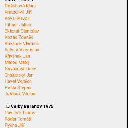
Peštálová Klára
Kratochvíl Jiří
Kovář Pavel
Pittner Jakub
Sklenář Stanislav
Kozák Zdeněk
Křivánek Vladimír
Kučera Vlastislav
Křivánek Jan
Mareš Matěj
Nováková Lucie
Chalupský Jan
Havel Vojtěch
Pešta Štěpán
Jeřábek Václav
TJ Velký Beranov 1975
Pavlíček Luboš
Röder Tomáš
Pýcha Jiří