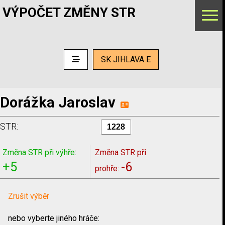
VÝPOČET ZMĚNY STR
SK JIHLAVA E
Dorážka Jaroslav
STR:
Změna STR při výhře:
Změna STR při
+5
-6
prohře:
Zrušit výběr
nebo vyberte jiného hráče: