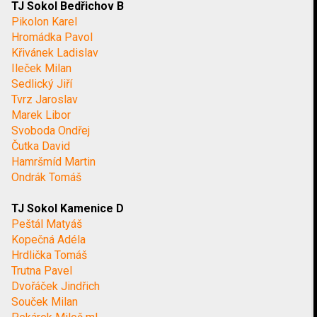
TJ Sokol Bedřichov B
Pikolon Karel
Hromádka Pavol
Křivánek Ladislav
Ileček Milan
Sedlický Jiří
Tvrz Jaroslav
Marek Libor
Svoboda Ondřej
Čutka David
Hamršmíd Martin
Ondrák Tomáš
TJ Sokol Kamenice D
Peštál Matyáš
Kopečná Adéla
Hrdlička Tomáš
Trutna Pavel
Dvořáček Jindřich
Souček Milan