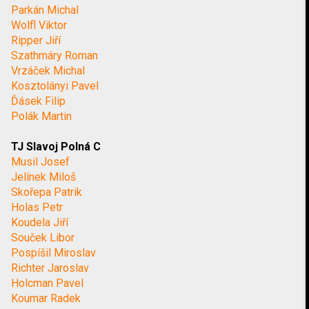
Parkán Michal
Wolfl Viktor
Ripper Jiří
Szathmáry Roman
Vrzáček Michal
Kosztolányi Pavel
Ďásek Filip
Polák Martin
TJ Slavoj Polná C
Musil Josef
Jelínek Miloš
Skořepa Patrik
Holas Petr
Koudela Jiří
Souček Libor
Pospíšil Miroslav
Richter Jaroslav
Holcman Pavel
Koumar Radek