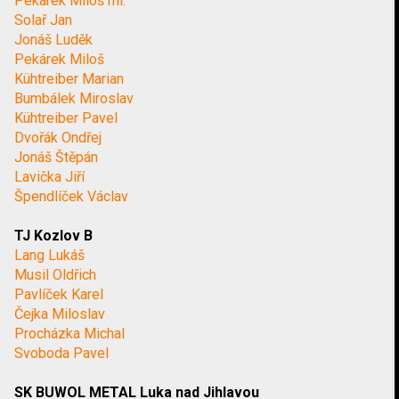
Pekárek Miloš ml.
Solař Jan
Jonáš Luděk
Pekárek Miloš
Kühtreiber Marian
Bumbálek Miroslav
Kühtreiber Pavel
Dvořák Ondřej
Jonáš Štěpán
Lavička Jiří
Špendlíček Václav
TJ Kozlov B
Lang Lukáš
Musil Oldřich
Pavlíček Karel
Čejka Miloslav
Procházka Michal
Svoboda Pavel
SK BUWOL METAL Luka nad Jihlavou