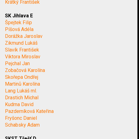
Krátký František
SK Jihlava E
Špejtek Filip
Píšová Adéla
Dorážka Jaroslav
Zikmund Lukáš
Slavík František
Viktora Miroslav
Pejchal Jan
Zobačová Karolína
Skořepa Ondřej
Martinů Karolína
Lang Lukáš ml.
Drastich Michal
Kudrna David
Pazderníková Kateřina
Fryšonc Daniel
Schabsky Adam
SKST Třešť D