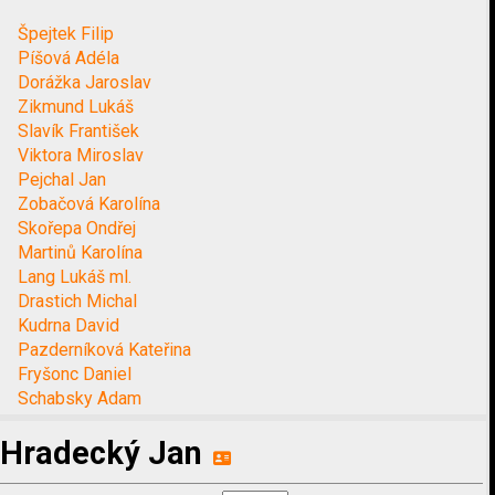
Špejtek Filip
Píšová Adéla
Dorážka Jaroslav
Zikmund Lukáš
Slavík František
Viktora Miroslav
Pejchal Jan
Zobačová Karolína
Skořepa Ondřej
Martinů Karolína
Lang Lukáš ml.
Drastich Michal
Kudrna David
Pazderníková Kateřina
Fryšonc Daniel
Schabsky Adam
Hradecký Jan