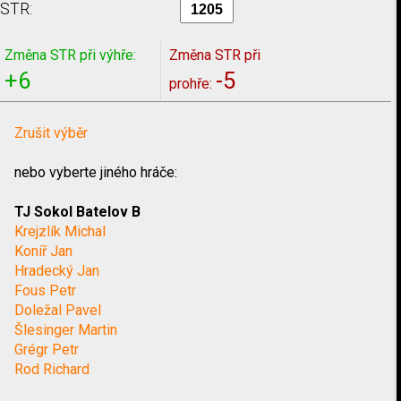
STR:
Změna STR při výhře:
Změna STR při
+6
-5
prohře:
Zrušit výběr
nebo vyberte jiného hráče:
TJ Sokol Batelov B
Krejzlík Michal
Koníř Jan
Hradecký Jan
Fous Petr
Doležal Pavel
Šlesinger Martin
Grégr Petr
Rod Richard