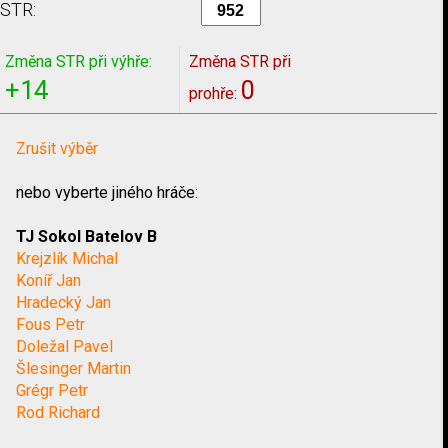
STR:
Změna STR při výhře:
Změna STR při
+14
0
prohře:
Zrušit výběr
nebo vyberte jiného hráče:
TJ Sokol Batelov B
Krejzlík Michal
Koníř Jan
Hradecký Jan
Fous Petr
Doležal Pavel
Šlesinger Martin
Grégr Petr
Rod Richard