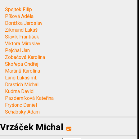
Špejtek Filip
Píšová Adéla
Dorážka Jaroslav
Zikmund Lukáš
Slavík František
Viktora Miroslav
Pejchal Jan
Zobačová Karolína
Skořepa Ondřej
Martinů Karolína
Lang Lukáš ml.
Drastich Michal
Kudrna David
Pazderníková Kateřina
Fryšonc Daniel
Schabsky Adam
Vrzáček Michal