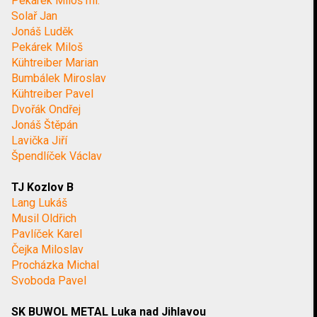
Pekárek Miloš ml.
Solař Jan
Jonáš Luděk
Pekárek Miloš
Kühtreiber Marian
Bumbálek Miroslav
Kühtreiber Pavel
Dvořák Ondřej
Jonáš Štěpán
Lavička Jiří
Špendlíček Václav
TJ Kozlov B
Lang Lukáš
Musil Oldřich
Pavlíček Karel
Čejka Miloslav
Procházka Michal
Svoboda Pavel
SK BUWOL METAL Luka nad Jihlavou