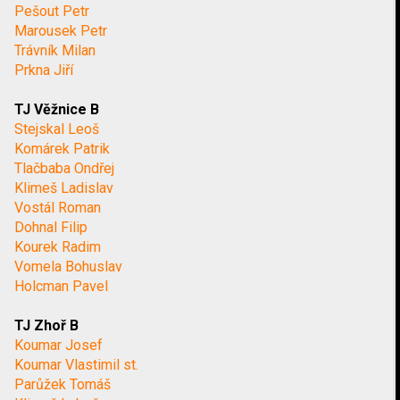
Pešout Petr
Marousek Petr
Trávník Milan
Prkna Jiří
TJ Věžnice B
Stejskal Leoš
Komárek Patrik
Tlačbaba Ondřej
Klimeš Ladislav
Vostál Roman
Dohnal Filip
Kourek Radim
Vomela Bohuslav
Holcman Pavel
TJ Zhoř B
Koumar Josef
Koumar Vlastimil st.
Parůžek Tomáš