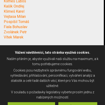
Klimeš Luboš
Kašík Ondřej
Klimeš Karel
Vejtasa Milan
Pospíšil Tomáš
Fiala Bohuslav
Zvolánek Petr
Vítek Marek
Vážení návštěvníci, tato stránka využívá cookies.
Naším přáním je, abyste využívali naši službu na maximum, a k
tomu potřebujeme cookies.
Cookies jsou nezbytné k správnému fungování webu,
vyhledávání, přihlašování, personifikaci, vytváření analýz a
statistik a celé řadě dalších věcí, které pro Vás mohou být
užitečné.
V souladu s požadavky legislativy vyberte prosím jednu z
nabízených možností.