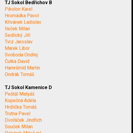
TJ Sokol Bedřichov B
Pikolon Karel
Hromádka Pavol
Křivánek Ladislav
Ileček Milan
Sedlický Jiří
Tvrz Jaroslav
Marek Libor
Svoboda Ondřej
Čutka David
Hamršmíd Martin
Ondrák Tomáš
TJ Sokol Kamenice D
Peštál Matyáš
Kopečná Adéla
Hrdlička Tomáš
Trutna Pavel
Dvořáček Jindřich
Souček Milan