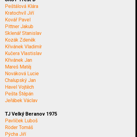
Peštálová Klára
Kratochvíl Jiří
Kovář Pavel
Pittner Jakub
Sklenář Stanislav
Kozák Zdeněk
Křivánek Vladimír
Kučera Vlastislav
Křivánek Jan
Mareš Matěj
Nováková Lucie
Chalupský Jan
Havel Vojtěch
Pešta Štěpán
Jeřábek Václav
TJ Velký Beranov 1975
Pavlíček Luboš
Röder Tomáš
Pýcha Jiří