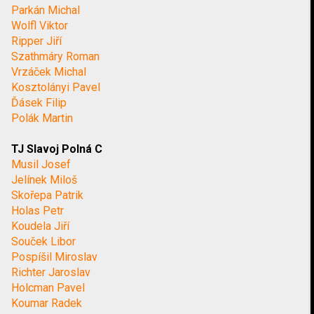
Parkán Michal
Wolfl Viktor
Ripper Jiří
Szathmáry Roman
Vrzáček Michal
Kosztolányi Pavel
Ďásek Filip
Polák Martin
TJ Slavoj Polná C
Musil Josef
Jelínek Miloš
Skořepa Patrik
Holas Petr
Koudela Jiří
Souček Libor
Pospíšil Miroslav
Richter Jaroslav
Holcman Pavel
Koumar Radek