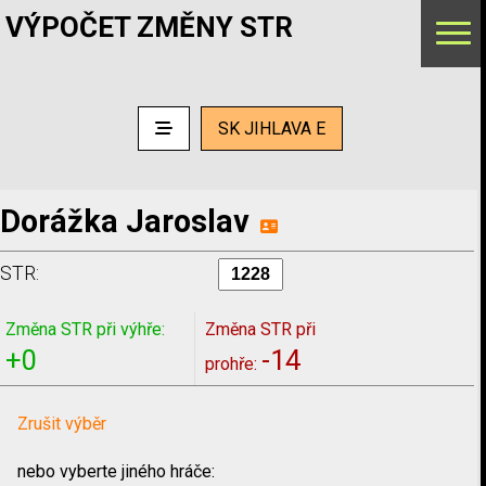
VÝPOČET ZMĚNY STR
SK JIHLAVA E
Dorážka Jaroslav
STR:
Změna STR při výhře:
Změna STR při
+0
-14
prohře:
Zrušit výběr
nebo vyberte jiného hráče: