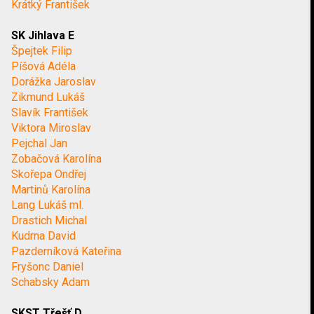
Krátký František
SK Jihlava E
Špejtek Filip
Píšová Adéla
Dorážka Jaroslav
Zikmund Lukáš
Slavík František
Viktora Miroslav
Pejchal Jan
Zobačová Karolína
Skořepa Ondřej
Martinů Karolína
Lang Lukáš ml.
Drastich Michal
Kudrna David
Pazderníková Kateřina
Fryšonc Daniel
Schabsky Adam
SKST Třešť D