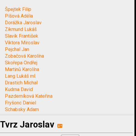
Špejtek Filip
Píšová Adéla
Dorážka Jaroslav
Zikmund Lukáš
Slavík František
Viktora Miroslav
Pejchal Jan
Zobačová Karolína
Skořepa Ondřej
Martinů Karolína
Lang Lukáš ml.
Drastich Michal
Kudrna David
Pazderníková Kateřina
Fryšonc Daniel
Schabsky Adam
Tvrz Jaroslav