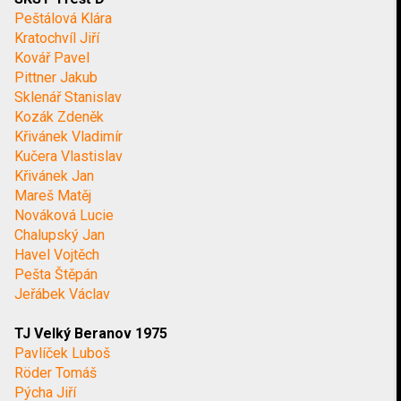
Peštálová Klára
Kratochvíl Jiří
Kovář Pavel
Pittner Jakub
Sklenář Stanislav
Kozák Zdeněk
Křivánek Vladimír
Kučera Vlastislav
Křivánek Jan
Mareš Matěj
Nováková Lucie
Chalupský Jan
Havel Vojtěch
Pešta Štěpán
Jeřábek Václav
TJ Velký Beranov 1975
Pavlíček Luboš
Röder Tomáš
Pýcha Jiří