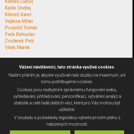
Klimeš Luboš
Kašík Ondřej
Klimeš Karel
Vejtasa Milan
Pospíšil Tomáš
Fiala Bohuslav
Zvolánek Petr
Vítek Marek
Vážení návštěvníci, tato stránka využívá cookies.
Naším přáním je, abyste využívali naši službu na maximum, a k
tomu potřebujeme cookies.
Cookies jsou nezbytné k správnému fungování webu,
vyhledávání, přihlašování, personifikaci, vytváření analýz a
statistik a celé řadě dalších věcí, které pro Vás mohou být
užitečné.
V souladu s požadavky legislativy vyberte prosím jednu z
nabízených možností.