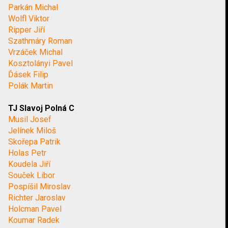
Parkán Michal
Wolfl Viktor
Ripper Jiří
Szathmáry Roman
Vrzáček Michal
Kosztolányi Pavel
Ďásek Filip
Polák Martin
TJ Slavoj Polná C
Musil Josef
Jelínek Miloš
Skořepa Patrik
Holas Petr
Koudela Jiří
Souček Libor
Pospíšil Miroslav
Richter Jaroslav
Holcman Pavel
Koumar Radek