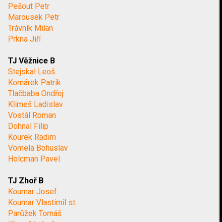
Pešout Petr
Marousek Petr
Trávník Milan
Prkna Jiří
TJ Věžnice B
Stejskal Leoš
Komárek Patrik
Tlačbaba Ondřej
Klimeš Ladislav
Vostál Roman
Dohnal Filip
Kourek Radim
Vomela Bohuslav
Holcman Pavel
TJ Zhoř B
Koumar Josef
Koumar Vlastimil st.
Parůžek Tomáš