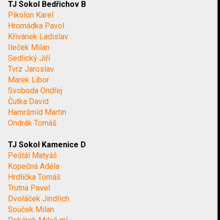
TJ Sokol Bedřichov B
Pikolon Karel
Hromádka Pavol
Křivánek Ladislav
Ileček Milan
Sedlický Jiří
Tvrz Jaroslav
Marek Libor
Svoboda Ondřej
Čutka David
Hamršmíd Martin
Ondrák Tomáš
TJ Sokol Kamenice D
Peštál Matyáš
Kopečná Adéla
Hrdlička Tomáš
Trutna Pavel
Dvořáček Jindřich
Souček Milan