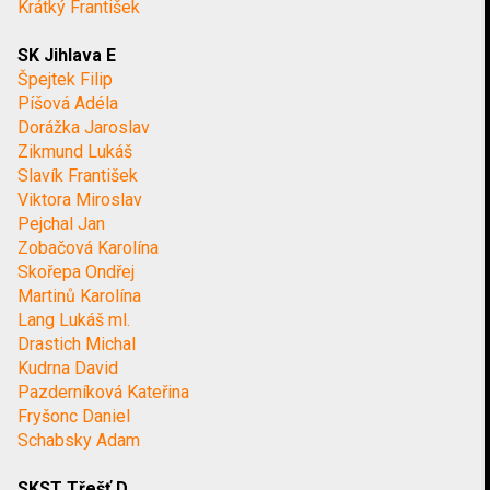
Krátký František
SK Jihlava E
Špejtek Filip
Píšová Adéla
Dorážka Jaroslav
Zikmund Lukáš
Slavík František
Viktora Miroslav
Pejchal Jan
Zobačová Karolína
Skořepa Ondřej
Martinů Karolína
Lang Lukáš ml.
Drastich Michal
Kudrna David
Pazderníková Kateřina
Fryšonc Daniel
Schabsky Adam
SKST Třešť D