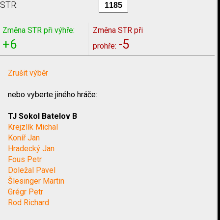
STR:
Změna STR při výhře:
Změna STR při
+6
-5
prohře:
Zrušit výběr
nebo vyberte jiného hráče:
TJ Sokol Batelov B
Krejzlík Michal
Koníř Jan
Hradecký Jan
Fous Petr
Doležal Pavel
Šlesinger Martin
Grégr Petr
Rod Richard