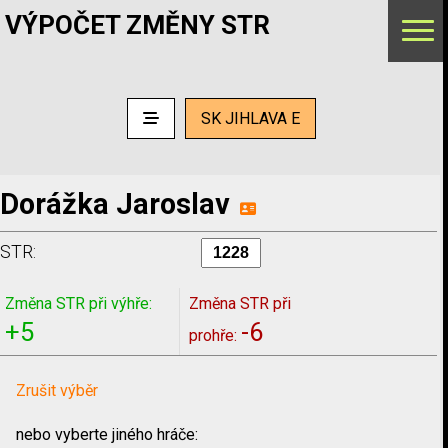
VÝPOČET ZMĚNY STR
SK JIHLAVA E
Dorážka Jaroslav
STR:
Změna STR při výhře:
Změna STR při
+5
-6
prohře:
Zrušit výběr
nebo vyberte jiného hráče: