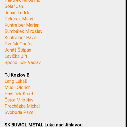
Pekárek Miloš ml.
Solař Jan
Jonáš Luděk
Pekárek Miloš
Kühtreiber Marian
Bumbálek Miroslav
Kühtreiber Pavel
Dvořák Ondřej
Jonáš Štěpán
Lavička Jiří
Špendlíček Václav
TJ Kozlov B
Lang Lukáš
Musil Oldřich
Pavlíček Karel
Čejka Miloslav
Procházka Michal
Svoboda Pavel
SK BUWOL METAL Luka nad Jihlavou