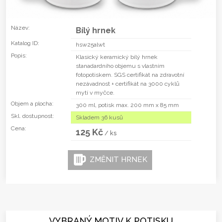
Název:
Bílý hrnek
Katalog ID:
hsw25alwt
Popis:
Klasický keramický bílý hrnek
stanadardního objemu s vlastním
fotopotiskem. SGS certifikát na zdravotní
nezávadnost + certifikát na 3000 cyklů
mytí v myčce.
Objem a plocha:
300 ml, potisk max. 200 mm x 85 mm
Skl. dostupnost:
Skladem 36 kusů
Cena:
125 Kč
/ ks
ZMĚNIT HRNEK
VYBRANÝ MOTIV K POTISKU