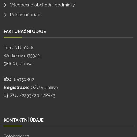
Všeobecné obchodní podmínky
Reklamační řád
FAKTURAČNÍ ÚDAJE
Tomáš Parůžek
Wolkerova 1753/21
586 01, Jihlava
IČO:
68750862
Registrace:
OŽÚ v Jihlavě,
č.j. ZUJI/2293/2011/PR/3
KONTAKTNÍ ÚDAJE
Fotohrnky.cz