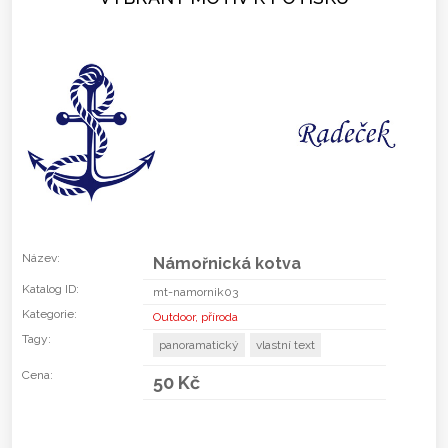
Název:
Námořnická kotva
Katalog ID:
mt-namornik03
Kategorie:
Outdoor, příroda
Tagy:
panoramatický
vlastní text
Cena:
50 Kč