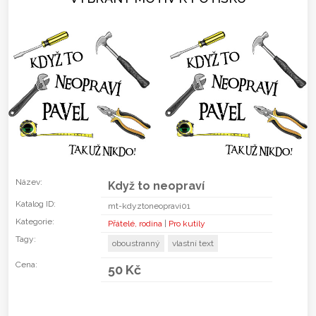
Název:
Když to neopraví
Katalog ID:
mt-kdyztoneopravi01
Kategorie:
Přátelé, rodina
|
Pro kutily
Tagy:
oboustranný
vlastní text
Cena:
50 Kč