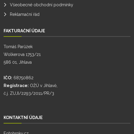
Všeobecné obchodní podmínky
Reklamační řád
FAKTURAČNÍ ÚDAJE
Tomáš Parůžek
Wolkerova 1753/21
586 01, Jihlava
IČO:
68750862
Registrace:
OŽÚ v Jihlavě,
č.j. ZUJI/2293/2011/PR/3
KONTAKTNÍ ÚDAJE
Fotohrnky.cz