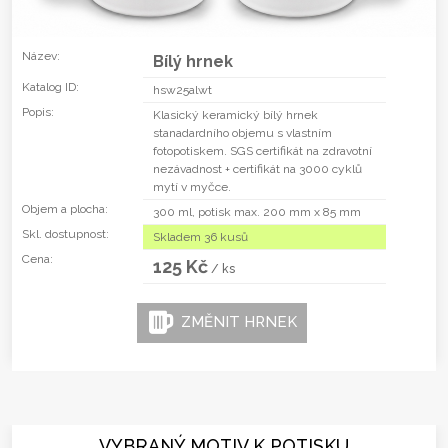
Název:
Bílý hrnek
Katalog ID:
hsw25alwt
Popis:
Klasický keramický bílý hrnek
stanadardního objemu s vlastním
fotopotiskem. SGS certifikát na zdravotní
nezávadnost + certifikát na 3000 cyklů
mytí v myčce.
Objem a plocha:
300 ml, potisk max. 200 mm x 85 mm
Skl. dostupnost:
Skladem 36 kusů
Cena:
125 Kč
/ ks
ZMĚNIT HRNEK
VYBRANÝ MOTIV K POTISKU