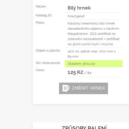
Název:
Bílý hrnek
Katalog ID:
hsw25alwt
Popis:
Klasický keramický bílý hrnek
stanadardního objemu s vlastním
fotopotiskem. SGS certifikát na
zdravotní nezávadnost + certifikát
na 3000 cyklů mytí v myčce.
Objem a plocha:
300 ml, potisk max. 200 mm x
85 mm
Skl. dostupnost:
Skladem 36 kusů
Cena:
125 Kč
/ ks
ZMĚNIT HRNEK
ZPŮSOBY BALENÍ