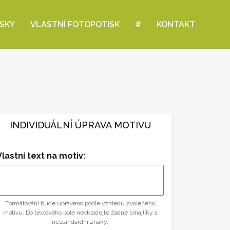
ISKY
VLASTNÍ FOTOPOTISK
#
KONTAKT
INDIVIDUÁLNÍ ÚPRAVA MOTIVU
Vlastní text na motiv:
Formátování bude upraveno podle vzhledu zvoleného
motivu. Do textového pole nevkládejte žádné smajlíky a
nestandardní znaky.