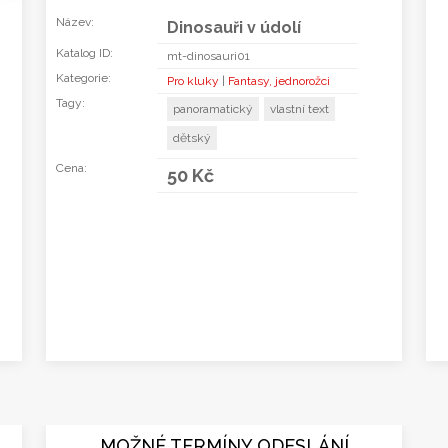
Název:
Dinosauři v údolí
Katalog ID:
mt-dinosauri01
Kategorie:
Pro kluky
|
Fantasy, jednorožci
Tagy:
panoramatický
vlastní text
dětský
Cena:
50 Kč
MOŽNÉ TERMÍNY ODESLÁNÍ