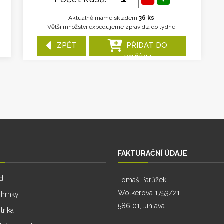
Aktuálně máme skladem
36 ks
.
Větší množství expedujeme zpravidla do týdne.
ZPĚT
PŘIDAT DO
KOŠÍKU
FAKTURAČNÍ ÚDAJE
d
Tomáš Parůžek
Wolkerova 1753/21
ohrnky
586 01, Jihlava
trika