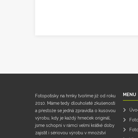
MENU
Fotopotisky na hrnky tvoříme již od roku
2010. Máme tedy dlouholeté zkušenosti
Úvo
a přestože se jedná zpravidla o kusovou
výrobu, kdy je každý hrneček originál,
Fot
jsme schopni v rámci velmi krátké doby
Foto
zajistit i sériovou výrobu v množství