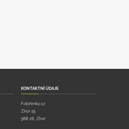
KONTAKTNÍ ÚDAJE
Fotohrnky.cz
Zhoř 55
588 26, Zhoř